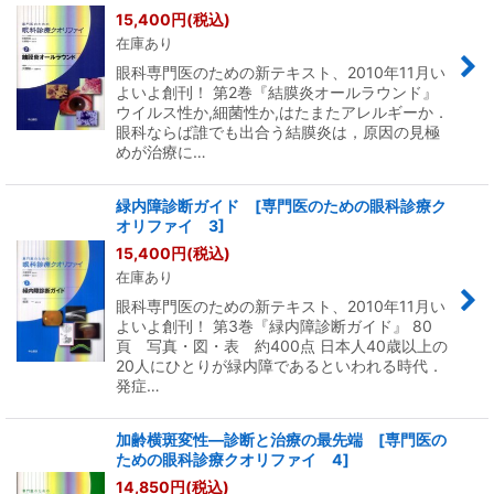
15,400
円
(税込)
在庫あり
眼科専門医のための新テキスト、2010年11月い
よいよ創刊！ 第2巻『結膜炎オールラウンド』
ウイルス性か,細菌性か,はたまたアレルギーか．
眼科ならば誰でも出合う結膜炎は，原因の見極
めが治療に…
緑内障診断ガイド [専門医のための眼科診療ク
オリファイ 3]
15,400
円
(税込)
在庫あり
眼科専門医のための新テキスト、2010年11月い
よいよ創刊！ 第3巻『緑内障診断ガイド』 80
頁 写真・図・表 約400点 日本人40歳以上の
20人にひとりが緑内障であるといわれる時代．
発症…
加齢横斑変性―診断と治療の最先端 [専門医の
ための眼科診療クオリファイ 4]
14,850
円
(税込)