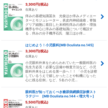
3,300
円
(税込)
在庫あり
痒みの基礎知識冨永 光俊ほか痒みメディエー
ターとモジュレーター，表皮内神経線維，脊髄
グリア細胞に着目した末梢性痒みの感作・増強
機序を中心に痒みの基礎知識について概説す
る．痒みの分子機序石氏 陽三ほか痒…
はじめよう！小児眼科[MB Oculista no.145]
3,300
円
(税込)
在庫あり
小児眼科外来をためらわれていた一般眼科医の
先生方必見！必要な設備や検査方法など、小児
眼科外来をはじめる第一歩へ！！ 「小児を診察
しているうえで嬉しかったことや転機になった
心に残る症例」など、5名の小児…
眼科医が知っておくべき糖尿病網膜症診療スト
ラテジー [MB Oculista no.144＜増大号＞]
5,500
円
(税込)
在庫あり