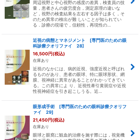
周辺視野と中心視野の感度の差異，検査員の技
量，患者さんの疲労度合，測定原理の違いな
ど，視野の検査結果を左右する因子は多く，そ
のため異常の検出が難 しいことが知られてい
る．診療の現場で，信頼性，再現性の…
近視の病態とマネジメント [専門医のための眼
科診療クオリファイ 28]
16,500
円
(税込)
在庫あり
近視のなかには、病的近視、強度近視と呼ばれ
るものがあり、患者の眼球、特に眼球形状、網
膜、視神経に異常があることがわかってきてい
る。この異常によ り、近視性牽引黄斑症や近視
性視神経症を引き起こしうる。近…
眼形成手術 [専門医のための眼科診療クオリフ
ァイ 29]
21,450
円
(税込)
在庫あり
眼球と眼窩に観血的治療を施す際には，視覚機