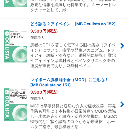
必要な情報を網羅した特集です。 キーノートレ
クチャーとして、緑…
どう診る？アイペイン [MB Oculista no.152]
3,300
円
(税込)
在庫あり
患者のQOLを著しく低下する眼の痛み（アイペ
イン）について、疫学や発生メカニズム、ドラ
イアイ、診断・治療など、網羅的に解説！ 難治
性アイペインは眼科医とペインクリニック医の
連携が重要であり、麻酔科ペイ…
マイボーム腺機能不全（MGD）にご用心！
[MB Oculista no.151]
3,300
円
(税込)
在庫あり
MGDは早期発見と適切な介入で症状改善・再発
予防も可能に！本特集が日常診療でMGDを意識
し一歩踏み込んだ診療・治療の契機に。 MGDの
特徴的な症状や診断のコツから治療選択、ホー
ムケア指導、最新機器の活…