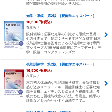
際的関連領域の基礎理論とその臨…
光学・眼鏡 第2版 [視能学エキスパート]
16,500
円
(税込)
在庫あり
眼科領域に必要な光学の知識から眼鏡の基礎・
処方検査まで、幅広く学べる本格的な成書 日本
視能訓練士協会監修による視能訓練士向け専門
書シリーズの1冊が最新情報にアップデート。光
学・眼鏡・コンタクトレンズの…
視能訓練学 第2版 [視能学エキスパート]
16,500
円
(税込)
在庫あり
本邦初の体系的な視能訓練学成書、最新情報を
盛り込みリニューアル！視能訓練士に必要な知
識を集積。エビデンスを踏まえた視能訓練、多
岐にわたる視機能検査の方法、留意点、結果の
評価などをわかりやすく系統立てて…