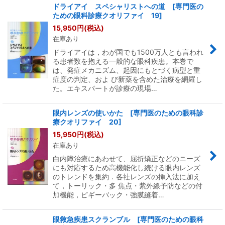
ドライアイ スペシャリストへの道 [専門医の
ための眼科診療クオリファイ 19]
15,950
円
(税込)
在庫あり
ドライアイは，わが国でも1500万人とも言われ
る患者数を抱える一般的な眼科疾患。本巻で
は、発症メカニズム、起因にもとづく病型と重
症度の判定、およ び新薬を含めた治療を網羅し
た。エキスパートが診療の現場…
眼内レンズの使いかた [専門医のための眼科診
療クオリファイ 20]
15,950
円
(税込)
在庫あり
白内障治療にあわせて、屈折矯正などのニーズ
にも対応するため高機能化し続ける眼内レンズ
のトレンドを集約．各社レンズの挿入法に加え
て，トーリック・多 焦点・紫外線予防などの付
加機能，ピギーバック・強膜縫着…
眼救急疾患スクランブル [専門医のための眼科