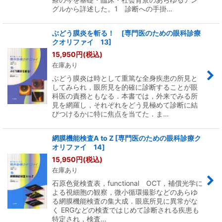
グルから詳述した。1 診断への手掛…
ぶどう膜炎を斬る！ [専門医のための眼科診療
クオリファイ 13]
15,950
円
(税込)
在庫あり
ぶどう膜炎は時として重篤な全身疾患の所見と
してみられ，眼所見を的確に診断することが眼
科医の責務ともなる．本書では，外来でみる所
見を網羅し，それぞれをどう見極めて診断に結
びつけるかに特に焦点を当てた．ま…
網膜機能検査A to Z [専門医のための眼科診療ク
オリファイ 14]
15,950
円
(税込)
在庫あり
石原色覚検査表，functional OCT，補償光学に
よる視細胞の観察，微小循環撮影などのあらゆ
る網膜機能検査の集大成．眼底所見に異常がな
く ERGなどの検査ではじめて診断される疾患も
特定され，検査…