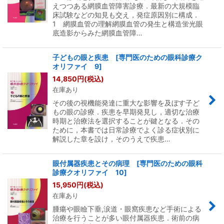
えつつある網膜血管障害診療．最新の大規模臨
床試験などの知見も交え，発症原因別に構成．
1 網膜血管の理解網膜血管の発生と構造蛍光眼
底造影からみた網膜血管障…
子どもの眼と疾患 [専門医のための眼科診療ク
オリファイ 9]
14,850
円
(税込)
在庫あり
その後の視機能発達に重大な影響を及ぼす子ど
もの眼の診療．疾患を早期発見し，適切な治療
時期と治療法を選択することが鍵となる．その
ために，本書では日常診療でよく診る症状別に
解説した章を設け，そのうえで疾患…
眼付属器疾患とその病理 [専門医のための眼科
診療クオリファイ 10]
15,950
円
(税込)
在庫あり
腫瘍や眼瞼下垂,涙道・眼窩疾患など手術による
治療を行うことが多い眼付属器疾患．術前の病