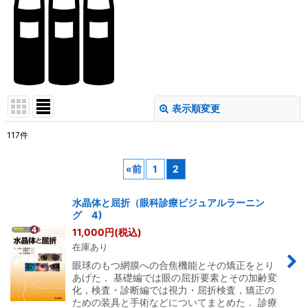
表示順変更
閉じる
117
件
サブカテゴリ
:
«
前
1
2
表示数
:
水晶体と屈折（眼科診療ビジュアルラーニン
グ 4)
11,000
円
(税込)
並び順
:
在庫あり
眼球のもつ網膜への合焦機能とその矯正をとり
絞り込む
あげた． 基礎編では眼の屈折要素とその加齢変
化，検査・診断編では視力・屈折検査，矯正の
ための装具と手術などについてまとめた． 診療