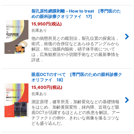
裂孔原性網膜剥離－How to treat [専門医のた
めの眼科診療クオリファイ 17]
15,950
円
(税込)
在庫あり
他の病態所見との鑑別法，裂孔位置の探索法，
術式，術後の合併症などあらゆるアングルから
解説．特に強膜内陥術，硝子体手術について
は，広角観察法や小切開手術などの最新事情を
詳述．
眼底OCTのすべて [専門医のための眼科診療ク
オリファイ 18]
15,400
円
(税込)
在庫あり
測定原理，健常所見，加齢変化などの基礎情報
をはじめ、加齢黄斑変性，緑内障、近視など眼
底OCTが活躍するほとんどの疾患を解説。アー
チファクトの例や、きれいな画像を撮るコツな
ども盛り込んだ。