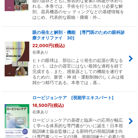
能の温存とともに整容的な要素の再建が求めら
れる。本巻では、手術を行うに当たり必要な解
剖、器具機器のセッ ティングなどの基礎情報を
はじめ、代表的な眼瞼・腫瘍・外…
眼の発生と解剖・機能 [専門医のための眼科診
療クオリファイ 30]
22,000
円
(税込)
在庫あり
ヒトの眼球は、部位により発生の起源が異なる
という、ほかの器官にはない複雑な過程を経て
完成する．また、感覚器としての機能を遂行す
るための、脈管・神 経・運動制御のしくみは複
雑かつ精巧である。本巻では，基…
ロービジョンケア [視能学エキスパート]
16,500
円
(税込)
在庫あり
ロービジョンケアの基礎と臨床への応用が幅広
く学べる体系的な専門書がついに誕生！日本視
能訓練士協会監修による新時代の視能訓練士向
け専門書シリーズの1冊。視能訓練士に必要な学