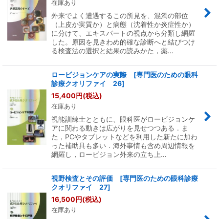
在庫あり
外来でよく遭遇するこの所見を、混濁の部位
（上皮か実質か）と病態（沈着性か炎症性か）
に分けて、エキスパートの視点から分類し網羅
した。原因を見きわめ的確な診断へと結びつけ
る検査法の選択と結果の読みかた，薬…
ロービジョンケアの実際 [専門医のための眼科
診療クオリファイ 26]
15,400
円
(税込)
在庫あり
視能訓練士とともに、眼科医がロービジョンケ
アに関わる動きは広がりを見せつつある．ま
た，PCやタブレットなどを利用した新たに加わ
った補助具も多い．海外事情も含め周辺情報を
網羅し，ロービジョン外来の立ち上…
視野検査とその評価 [専門医のための眼科診療
クオリファイ 27]
16,500
円
(税込)
在庫あり