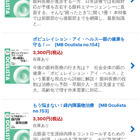
眼科医療が進歩する一方、日常診療では初期対
応が予後を左右する眼科エマージェンシーに直
面する。そんな“困ったとき”に開く1冊！ 本特集
では前眼部から後眼部までを網羅し、最新知識
と…
ポピュレイション・アイ・ヘルス―眼の健康を
守る！― [MB Oculista no.154]
3,300
円
(税込)
在庫あり
今後の眼科医療の行き先は？ 社会全体の眼の
健康＝「ポピュレイション・アイ・ヘルス」と
いう重要な視点から詳細に解説！ 眼科医療の役
割は治療から予防・早期介入・生活支援まで拡
大。高齢化で増す外来需要に対応…
もう悩まない！緑内障薬物治療 [MB Oculista
no.153]
3,300
円
(税込)
在庫あり
点眼薬で生涯緑内障をコントロールするための
深い知識、いわゆる“匙加減”と、その“匙加減”に