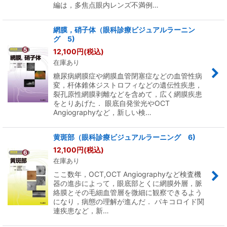
編は，多焦点眼内レンズ不満例…
網膜，硝子体（眼科診療ビジュアルラーニン
グ 5)
12,100
円
(税込)
在庫あり
糖尿病網膜症や網膜血管閉塞症などの血管性病
変，杆体錐体ジストロフィなどの遺伝性疾患，
裂孔原性網膜剥離などを含めて，広く網膜疾患
をとりあげた． 眼底自発蛍光やOCT
Angiographyなど，新しい検…
黄斑部（眼科診療ビジュアルラーニング 6)
12,100
円
(税込)
在庫あり
ここ数年，OCT,OCT Angiographyなど検査機
器の進歩によって，眼底部とくに網膜外層，脈
絡膜とその毛細血管層を微細に観察できるよう
になり，病態の理解が進んだ． パキコロイド関
連疾患など，新…