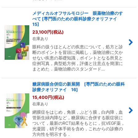
メディカルオフサルモロジー 眼薬物治療のす
べて [専門医のための眼科診療クオリファイ
15]
23,100
円
(税込)
在庫あり
眼科の扱うほとんどの疾患について，処方と診
断のポイントを冒頭に掲載し，薬物治療に欠か
せない疾患の基礎知識，ポイントとなる所見と
症例写真，典型処方例，評価と注意点を簡潔に
まとめた．薬物治療のスタンダード…
糖尿病眼合併症の新展開 [専門医のための眼科
診療クオリファイ 16]
15,400
円
(税込)
在庫あり
網膜症をはじめ，角膜，ぶどう膜，白内障，血
管新生緑内障など，糖尿病に合併する眼症状に
ついて，最新のRCT結果をもとに，抗VEGF薬，
光凝固，硝子体手術を含め，これからの診療の
方向性を明示する．