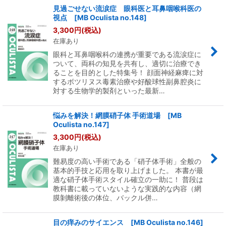
見過ごせない流涙症 眼科医と耳鼻咽喉科医の
視点 [MB Oculista no.148]
3,300
円
(税込)
在庫あり
眼科と耳鼻咽喉科の連携が重要である流涙症に
ついて、両科の知見を共有し、適切に治療でき
ることを目的とした特集号！ 顔面神経麻痺に対
するボツリヌス毒素治療や好酸球性副鼻腔炎に
対する生物学的製剤といった最新…
悩みを解決！網膜硝子体 手術道場 [MB
Oculista no.147]
3,300
円
(税込)
在庫あり
難易度の高い手術である「硝子体手術」全般の
基本的手技と応用を取り上げました。 本書が最
適な硝子体手術スタイル確立の一助に！ 普段は
教科書に載っていないような実践的な内容（網
膜剝離術後の体位、バックル併…
目の痒みのサイエンス [MB Oculista no.146]