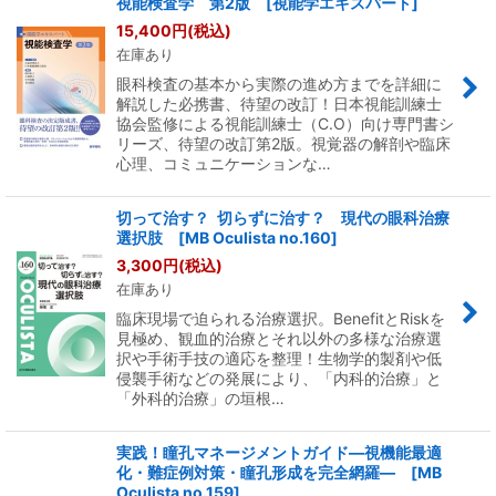
視能検査学 第2版 [視能学エキスパート]
15,400
円
(税込)
在庫あり
眼科検査の基本から実際の進め方までを詳細に
解説した必携書、待望の改訂！日本視能訓練士
協会監修による視能訓練士（C.O）向け専門書シ
リーズ、待望の改訂第2版。視覚器の解剖や臨床
心理、コミュニケーションな…
切って治す？ 切らずに治す？ 現代の眼科治療
選択肢 [MB Oculista no.160]
3,300
円
(税込)
在庫あり
臨床現場で迫られる治療選択。BenefitとRiskを
見極め、観血的治療とそれ以外の多様な治療選
択や手術手技の適応を整理！生物学的製剤や低
侵襲手術などの発展により、「内科的治療」と
「外科的治療」の垣根…
実践！瞳孔マネージメントガイド―視機能最適
化・難症例対策・瞳孔形成を完全網羅― [MB
Oculista no.159]