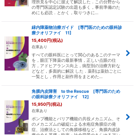
理所見を中心に据えて解説した．この分野から
の専門医認定試験の出題も多く，事前準備のた
めにも必読．とかく，取りつきに…
緑内障薬物治療ガイド [専門医のための眼科診
療クオリファイ 11]
15,400
円
(税込)
在庫あり
すべての眼科医にとって関心のあるこのテーマ
を，眼圧下降薬の最新事情，正しい点眼の仕
方，アドヒアランス向上，病型別の治療方針な
どなど，多面的に解説 した．薬剤は薬効ごとに
一覧とし，作用と副作用をまとめた…
角膜内皮障害 to the Rescue [専門医のため
の眼科診療クオリファイ 12]
15,950
円
(税込)
在庫あり
ポンプ機能とバリア機能の共役メカニズム、そ
のメカニズムの破綻による水疱症角膜症の発
症、治療法としての角膜移植など、角膜内皮診
療の今を基礎・臨床・社会背景のあらゆるアン