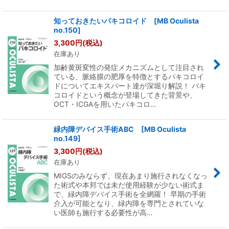
知っておきたいパキコロイド [MB Oculista
no.150]
3,300
円
(税込)
在庫あり
加齢黄斑変性の発症メカニズムとして注目され
ている、脈絡膜の肥厚を特徴とするパキコロイ
ドについてエキスパート達が深堀り解説！ パキ
コロイドという概念が登場してきた背景や、
OCT・ICGAを用いたパキコロ…
緑内障デバイス手術ABC [MB Oculista
no.149]
3,300
円
(税込)
在庫あり
MIGSのみならず、現在あまり施行されなくなっ
た術式や本邦では未だ使用経験が少ない術式ま
で、緑内障デバイス手術を全網羅！ 早期の手術
介入が可能となり、緑内障を専門とされていな
い医師も施行する必要性が高…