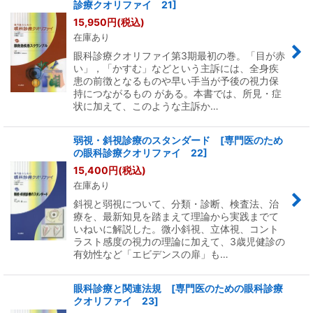
診療クオリファイ 21]
15,950
円
(税込)
在庫あり
眼科診療クオリファイ第3期最初の巻。「目が赤
い」，「かすむ」などという主訴には、全身疾
患の前徴となるものや早い手当が予後の視力保
持につながるもの がある。本書では、所見・症
状に加えて、このような主訴か…
弱視・斜視診療のスタンダード [専門医のため
の眼科診療クオリファイ 22]
15,400
円
(税込)
在庫あり
斜視と弱視について、分類・診断、検査法、治
療を、最新知見を踏まえて理論から実践までて
いねいに解説した。微小斜視、立体視、コント
ラスト感度の視力の理論に加えて、3歳児健診の
有効性など「エビデンスの扉」も…
眼科診療と関連法規 [専門医のための眼科診療
クオリファイ 23]