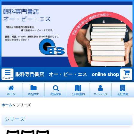
眼科専門書店 オー・ビー・エス online shop
メニュー
カート
ホーム
本を探す
商品検索
ご利用案内
マイページ
会社概要
ホーム
>
シリーズ
シリーズ