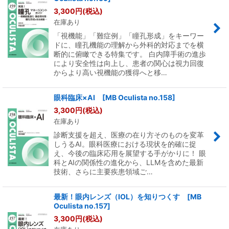
3,300
円
(税込)
在庫あり
「視機能」「難症例」「瞳孔形成」をキーワー
ドに、瞳孔機能の理解から外科的対応までを横
断的に俯瞰できる特集です。 白内障手術の進歩
により安全性は向上し、患者の関心は視力回復
からより高い視機能の獲得へと移…
眼科臨床×AI [MB Oculista no.158]
3,300
円
(税込)
在庫あり
診断支援を超え、医療の在り方そのものを変革
しうるAI。眼科医療における現状を的確に捉
え、今後の臨床応用を展望する手がかりに！ 眼
科とAIの関係性の進化から、LLMを含めた最新
技術、さらに主要疾患領域ご…
最新！眼内レンズ（IOL）を知りつくす [MB
Oculista no.157]
3,300
円
(税込)