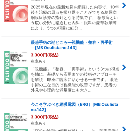
2025年現在の最新知見を網羅した内容で、10年
後も治療の原点を振り返ることができる糖尿病
網膜症診療の指針となる特集です。 糖尿病とい
う広い分野に精通した内科・眼科の豪華執筆陣
により、5つの項目に細分…
眼瞼手術の勘どころ―視機能・整容・再手術
―[MB Oculista no.143]
3,300
円
(税込)
在庫あり
「視機能」「整容」「再手術」という3つの視点
を軸に、基礎から応用までの技術やアプローチ
を解説！即座に臨床に活かせる一冊です。 眼瞼
手術の主な目的は視機能の改善ですが、患者の
外見や心理的な満足度にも大き…
今こそ学ぶべき網膜電図（ERG）[MB Oculista
no.142]
3,300
円
(税込)
在庫あり
「ERGの波形の解釈が難しい…」と、苦手意識を