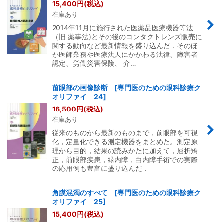
15,400
円
(税込)
在庫あり
2014年11月に施行された医薬品医療機器等法
（旧 薬事法)とその後のコンタクトレンズ販売に
関する動向など最新情報を盛り込んだ．そのほ
か医師業務や医療法人にかかわる法律、障害者
認定、労働災害保険、 介…
前眼部の画像診断 [専門医のための眼科診療ク
オリファイ 24]
16,500
円
(税込)
在庫あり
従来のものから最新のものまで，前眼部を可視
化，定量化できる測定機器をまとめた。測定原
理から目的，結果の読みかたに加えて，屈折矯
正，前眼部疾患，緑内障，白内障手術での実際
の応用例も豊富に盛り込んだ．
角膜混濁のすべて [専門医のための眼科診療ク
オリファイ 25]
15,400
円
(税込)