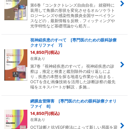
第6巻『コンタクトレンズ自由自在』 就寝時に
装用して角膜の形状を変化させるオルソケラト
ロジーレンズや感染性角膜炎全国サーベイラン
スなどの，最新情報を反映．フィッティングや
光学特性など基礎理論から処方…
視神経疾患のすべて [専門医のための眼科診療
クオリファイ 7]
14,850
円
(税込)
在庫あり
第7巻『視神経疾患のすべて』 視神経疾患の診
察は，推定と検査と鑑別除外の繰り返しによ
り，疾患の本態を探る地道な作業から始まる．
OCTを含む画像技術を活用した診断診察の最先
端をエキスパートが解説．多施…
網膜血管障害 [専門医のための眼科診療クオリ
ファイ 8]
14,850
円
(税込)
在庫あり
OCT診断と抗VEGF療法によって新しい局面を迎