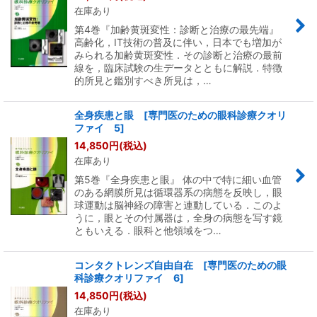
在庫あり
第4巻『加齢黄斑変性：診断と治療の最先端』
高齢化，IT技術の普及に伴い，日本でも増加が
みられる加齢黄斑変性．その診断と治療の最前
線を，臨床試験の生データとともに解説．特徴
的所見と鑑別すべき所見は，…
全身疾患と眼 [専門医のための眼科診療クオリ
ファイ 5]
14,850
円
(税込)
在庫あり
第5巻『全身疾患と眼』 体の中で特に細い血管
のある網膜所見は循環器系の病態を反映し，眼
球運動は脳神経の障害と連動している．このよ
うに，眼とその付属器は，全身の病態を写す鏡
ともいえる．眼科と他領域をつ…
コンタクトレンズ自由自在 [専門医のための眼
科診療クオリファイ 6]
14,850
円
(税込)
在庫あり