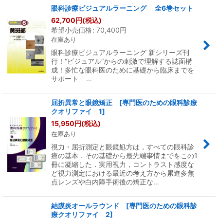
眼科診療ビジュアルラーニング 全6巻セット
62,700
円
(税込)
希望小売価格
:
70,400
円
在庫あり
眼科診療ビジュアルラーニング 新シリーズ刊
行！“ビジュアル”からの刺激で理解する誌面構
成！多忙な眼科医のために基礎から臨床までを
サポート …
屈折異常と眼鏡矯正 [専門医のための眼科診療
クオリファイ 1]
15,950
円
(税込)
在庫あり
視力・屈折測定と眼鏡処方は，すべての眼科診
療の基本．その基礎から最先端事情までをこの1
冊に凝縮した．実用視力，コントラスト感度な
ど視力測定における最近の考え方から累進多焦
点レンズや白内障手術後の矯正な…
結膜炎オールラウンド [専門医のための眼科診
療クオリファイ 2]