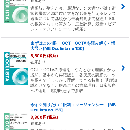
在庫あり
選択肢が増えた今、最適なレンズ選びが鍵！術
後視機能と満足度に大きな影響を与えるレンズ
選択について基礎から最新知見まで整理！ IOL
の根幹をなす材質から、度数計算、最新エビデ
ンス・テクノロジーまで網羅し…
まずはこの1冊！ OCT・OCTAを読み解く＜増
大号＞[MB Oculista no.156]
5,500
円
(税込)
在庫あり
OCT・OCTAの原理を「なんとなく理解」から
脱却。基本から再確認し、各疾患の読影のコツ
を掴んで「しっかり理解」できる特集！ 基礎知
識だけでなく、疾患ごとの病態理解、日常診療
への応用、鑑別疾患まで多岐…
今すぐ知りたい！眼科エマージェンシー [MB
Oculista no.155]
3,300
円
(税込)
在庫あり