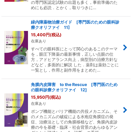
の専門医認定試験の出題も多く，事前準備のた
めにも必読．とかく，取りつきに…
緑内障薬物治療ガイド [専門医のための眼科診
療クオリファイ 11]
15,400
円
(税込)
在庫あり
すべての眼科医にとって関心のあるこのテーマ
を，眼圧下降薬の最新事情，正しい点眼の仕
方，アドヒアランス向上，病型別の治療方針な
どなど，多面的に解説 した．薬剤は薬効ごとに
一覧とし，作用と副作用をまとめた…
角膜内皮障害 to the Rescue [専門医のため
の眼科診療クオリファイ 12]
15,950
円
(税込)
在庫あり
ポンプ機能とバリア機能の共役メカニズム、そ
のメカニズムの破綻による水疱症角膜症の発
症、治療法としての角膜移植など、角膜内皮診
療の今を基礎・臨床・社会背景のあらゆるアン