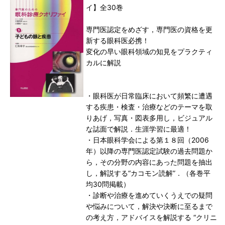
イ】全30巻
専門医認定をめざす，専門医の資格を更
新する眼科医必携！
変化の早い眼科領域の知見をプラクティ
カルに解説
・眼科医が日常臨床において頻繁に遭遇
する疾患・検査・治療などのテーマを取
りあげ，写真・図表多用し，ビジュアル
な誌面で解説．生涯学習に最適！
・日本眼科学会による第１８回（2006
年）以降の専門医認定試験の過去問題か
ら，その分野の内容にあった問題を抽出
し，解説する“カコモン読解”．（各巻平
均30問掲載）
・診断や治療を進めていくうえでの疑問
や悩みについて，解決や決断に至るまで
の考え方，アドバイスを解説する “クリニ