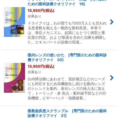
ための眼科診療クオリファイ 19]
15,950
円
(税込)
在庫あり
ドライアイは，わが国でも1500万人とも言われ
る患者数を抱える一般的な眼科疾患。本巻で
は、発症メカニズム、起因にもとづく病型と重
症度の判定、およ び新薬を含めた治療を網羅し
た。エキスパートが診療の現場…
眼内レンズの使いかた [専門医のための眼科診
療クオリファイ 20]
15,950
円
(税込)
在庫あり
白内障治療にあわせて、屈折矯正などのニーズ
にも対応するため高機能化し続ける眼内レンズ
のトレンドを集約．各社レンズの挿入法に加え
て，トーリック・多 焦点・紫外線予防などの付
加機能，ピギーバック・強膜縫着…
眼救急疾患スクランブル [専門医のための眼科
診療クオリファイ 21]