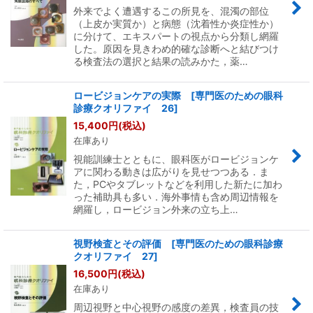
外来でよく遭遇するこの所見を、混濁の部位
（上皮か実質か）と病態（沈着性か炎症性か）
に分けて、エキスパートの視点から分類し網羅
した。原因を見きわめ的確な診断へと結びつけ
る検査法の選択と結果の読みかた，薬…
ロービジョンケアの実際 [専門医のための眼科
診療クオリファイ 26]
15,400
円
(税込)
在庫あり
視能訓練士とともに、眼科医がロービジョンケ
アに関わる動きは広がりを見せつつある．ま
た，PCやタブレットなどを利用した新たに加わ
った補助具も多い．海外事情も含め周辺情報を
網羅し，ロービジョン外来の立ち上…
視野検査とその評価 [専門医のための眼科診療
クオリファイ 27]
16,500
円
(税込)
在庫あり
周辺視野と中心視野の感度の差異，検査員の技