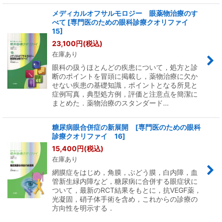
メディカルオフサルモロジー 眼薬物治療のす
べて [専門医のための眼科診療クオリファイ
15]
23,100
円
(税込)
在庫あり
眼科の扱うほとんどの疾患について，処方と診
断のポイントを冒頭に掲載し，薬物治療に欠か
せない疾患の基礎知識，ポイントとなる所見と
症例写真，典型処方例，評価と注意点を簡潔に
まとめた．薬物治療のスタンダード…
糖尿病眼合併症の新展開 [専門医のための眼科
診療クオリファイ 16]
15,400
円
(税込)
在庫あり
網膜症をはじめ，角膜，ぶどう膜，白内障，血
管新生緑内障など，糖尿病に合併する眼症状に
ついて，最新のRCT結果をもとに，抗VEGF薬，
光凝固，硝子体手術を含め，これからの診療の
方向性を明示する．