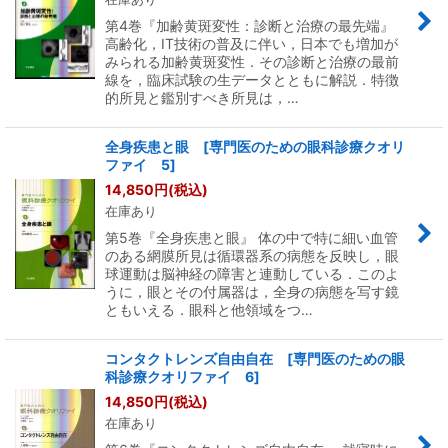
第4巻『加齢黄斑変性：診断と治療の最先端』
高齢化，IT技術の普及に伴い，日本でも増加が
みられる加齢黄斑変性．その診断と治療の最前
線を，臨床試験の生データとともに解説．特徴
的所見と鑑別すべき所見は，…
全身疾患と眼 [専門医のための眼科診療クオリ
ファイ 5]
14,850
円
(税込)
在庫あり
第5巻『全身疾患と眼』 体の中で特に細い血管
のある網膜所見は循環器系の病態を反映し，眼
球運動は脳神経の障害と連動している．このよ
うに，眼とその付属器は，全身の病態を写す鏡
ともいえる．眼科と他領域をつ…
コンタクトレンズ自由自在 [専門医のための眼
科診療クオリファイ 6]
14,850
円
(税込)
在庫あり