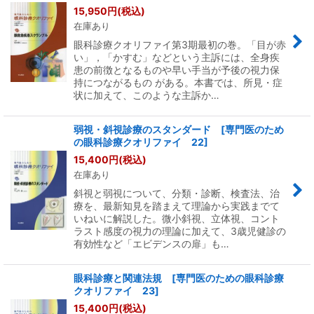
15,950
円
(税込)
在庫あり
眼科診療クオリファイ第3期最初の巻。「目が赤
い」，「かすむ」などという主訴には、全身疾
患の前徴となるものや早い手当が予後の視力保
持につながるもの がある。本書では、所見・症
状に加えて、このような主訴か…
弱視・斜視診療のスタンダード [専門医のため
の眼科診療クオリファイ 22]
15,400
円
(税込)
在庫あり
斜視と弱視について、分類・診断、検査法、治
療を、最新知見を踏まえて理論から実践までて
いねいに解説した。微小斜視、立体視、コント
ラスト感度の視力の理論に加えて、3歳児健診の
有効性など「エビデンスの扉」も…
眼科診療と関連法規 [専門医のための眼科診療
クオリファイ 23]
15,400
円
(税込)