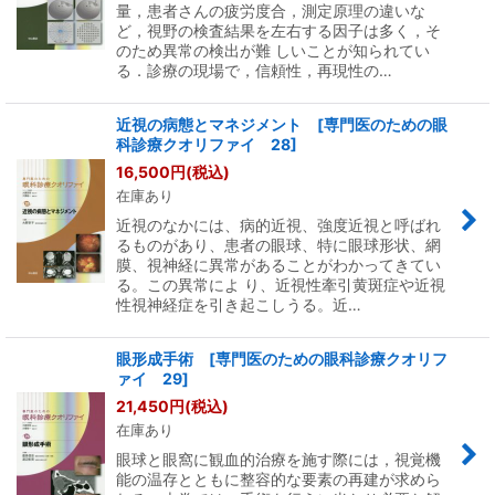
量，患者さんの疲労度合，測定原理の違いな
ど，視野の検査結果を左右する因子は多く，そ
のため異常の検出が難 しいことが知られてい
る．診療の現場で，信頼性，再現性の…
近視の病態とマネジメント [専門医のための眼
科診療クオリファイ 28]
16,500
円
(税込)
在庫あり
近視のなかには、病的近視、強度近視と呼ばれ
るものがあり、患者の眼球、特に眼球形状、網
膜、視神経に異常があることがわかってきてい
る。この異常によ り、近視性牽引黄斑症や近視
性視神経症を引き起こしうる。近…
眼形成手術 [専門医のための眼科診療クオリフ
ァイ 29]
21,450
円
(税込)
在庫あり
眼球と眼窩に観血的治療を施す際には，視覚機
能の温存とともに整容的な要素の再建が求めら