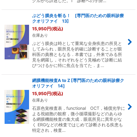
グルから詳述した。1 診断への手掛…
ぶどう膜炎を斬る！ [専門医のための眼科診療
クオリファイ 13]
15,950
円
(税込)
在庫あり
ぶどう膜炎は時として重篤な全身疾患の所見と
してみられ，眼所見を的確に診断することが眼
科医の責務ともなる．本書では，外来でみる所
見を網羅し，それぞれをどう見極めて診断に結
びつけるかに特に焦点を当てた．ま…
網膜機能検査A to Z [専門医のための眼科診療ク
オリファイ 14]
15,950
円
(税込)
在庫あり
石原色覚検査表，functional OCT，補償光学に
よる視細胞の観察，微小循環撮影などのあらゆ
る網膜機能検査の集大成．眼底所見に異常がな
く ERGなどの検査ではじめて診断される疾患も
特定され，検査…