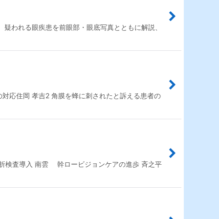
、疑われる眼疾患を前眼部・眼底写真とともに解説、
対応住岡 孝吉2 角膜を蜂に刺されたと訴える患者の
屈折検査導入 南雲 幹ロービジョンケアの進歩 斉之平