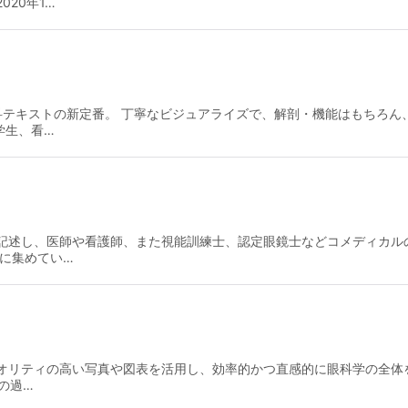
20年1…
眼科テキストの新定番。 丁寧なビジュアライズで、解剖・機能はもちろ
学生、看…
記述し、医師や看護師、また視能訓練士、認定眼鏡士などコメディカル
に集めてい…
オリティの高い写真や図表を活用し、効率的かつ直感的に眼科学の全体
験の過…