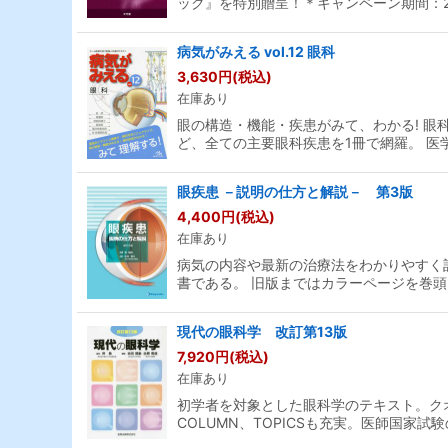
ック』を特別贈呈！＊キャンペーン期間：20
病気がみえる vol.12 眼科
3,630
円
(税込)
在庫あり
眼の構造・機能・疾患がみて、わかる! 
ど、全ての主要眼科疾患を1冊で網羅。 医
眼疾患 －説明の仕方と解説－ 第3版
4,400
円
(税込)
在庫あり
病気の内容や最新の治療法をわかりやすく
書である。 旧版まではカラーページを巻頭
現代の眼科学 改訂第13版
7,920
円
(税込)
在庫あり
初学者を対象とした眼科学のテキスト。ク
COLUMN、TOPICSも充実。医師国家試