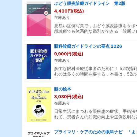
ぶどう膜炎診療ガイドライン 第2版
4,400
円
(税込)
並び順
:
在庫あり
見易い症例写真で，ぶどう膜炎診療をサポ
般診療でも体系的な鑑別ができる「診断フ
眼科診療ガイドラインの要点 2026
9,900
円
(税込)
在庫あり
多忙な眼科医療従事者のために！ 52の
むのは多くの時間を要する．本書は，52の
眼の絵本
3,080
円
(税込)
在庫あり
日常生活にまつわる眼疾患の症状、手術法
れて、患者さんの知識の向上や症例説明な
プライマリ・ケアのための眼科ナビ 「よ