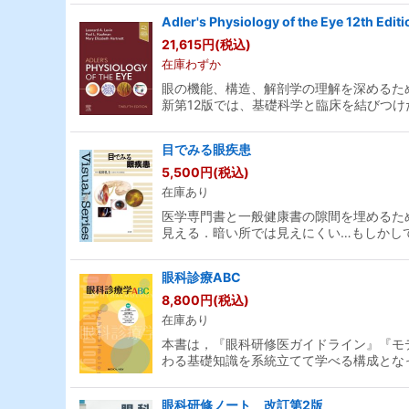
Adler's Physiology of the Eye 12th Editi
21,615
円
(税込)
在庫わずか
眼の機能、構造、解剖学の理解を深めるた
新第12版では、基礎科学と臨床を結びつけ
目でみる眼疾患
5,500
円
(税込)
在庫あり
医学専門書と一般健康書の隙間を埋めるた
見える．暗い所では見えにくい…もしかし
眼科診療ABC
8,800
円
(税込)
在庫あり
本書は，『眼科研修医ガイドライン』『モ
わる基礎知識を系統立てて学べる構成とな
眼科研修ノート 改訂第2版