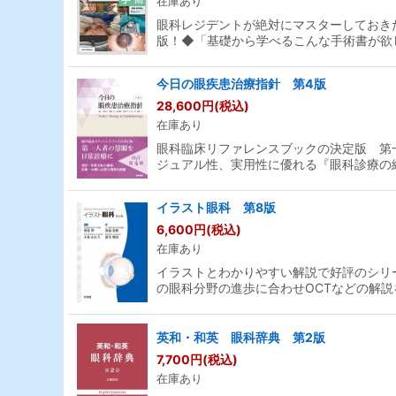
在庫あり
眼科レジデントが絶対にマスターしておき
版！◆「基礎から学べるこんな手術書が欲
今日の眼疾患治療指針 第4版
28,600
円
(税込)
在庫あり
眼科臨床リファレンスブックの決定版 第
ジュアル性、実用性に優れる『眼科診療の
イラスト眼科 第8版
6,600
円
(税込)
在庫あり
イラストとわかりやすい解説で好評のシリ
の眼科分野の進歩に合わせOCTなどの解説
英和・和英 眼科辞典 第2版
7,700
円
(税込)
在庫あり