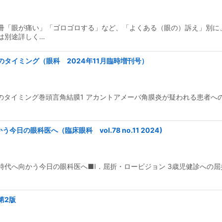
冊「眼が痛い」「ゴロゴロする」など、「よくある（眼の）訴え」別に
は別途詳しく…
タイミング（眼科 2024年11月臨時増刊号）
のタイミング巻頭言角結膜1 アカントアメーバ角膜炎が疑われる患者への
日の眼科医へ（臨床眼科 vol.78 no.11 2024)
I時代へ向かう今日の眼科医へ■I．屈折・ロービジョン 3歳児健診への
第2版