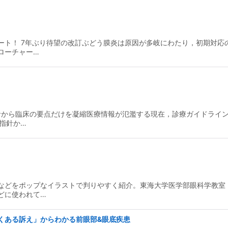
ート！ 7年ぶり待望の改訂ぶどう膜炎は原因が多岐にわたり，初期対応
絞り込む
ローチャー…
指針から臨床の要点だけを凝縮医療情報が氾濫する現在，診療ガイドライ
指針か…
などをポップなイラストで判りやすく紹介。東海大学医学部眼科学教室
どに使われて…
くある訴え」からわかる前眼部&眼底疾患