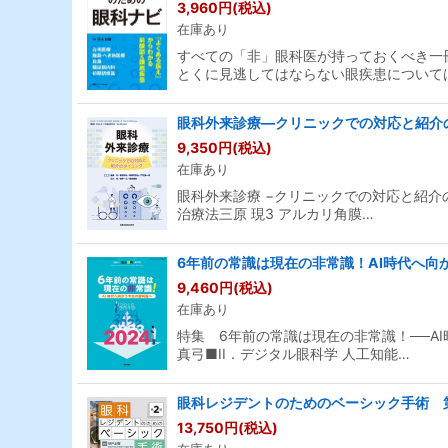
3,960
円
(税込)
在庫あり
すべての「非」眼科医が持っておくべき一
とくに見逃してはならない眼疾患について
眼科外来診療―クリニックでの対応と紹介の
9,350
円
(税込)
在庫あり
眼科外来診療 −クリニックでの対応と紹介
治療法三原 現3 アルカリ角膜…
6年前の常識は現在の非常識！AI時代へ向かう今
9,460
円
(税込)
在庫あり
特集 6年前の常識は現在の非常識！──A
真弓■II．デジタル眼科学 人工知能…
眼科レジデントのためのベーシック手術 
13,750
円
(税込)