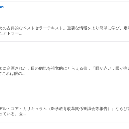
on
めの古典的なベストセラーテキスト。重要な情報をより簡単に学び、定
たアドラー…
めに企画された，目の病気を視覚的にとらえる書．「眼が赤い．眼が痒
てこれは眼の…
デル・コア・カリキュラム（医学教育改革関係審議会等報告）』ならび
っている。医…