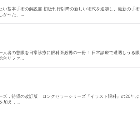
たい基本手術の解説書 初版刊行以降の新しい術式を追加し、最新の手
しかった」…
一人者の慧眼を日常診療に眼科医必携の一冊！ 日常診療で遭遇しうる
総合リファ…
ーズ，待望の改訂版！ロングセラーシリーズ『イラスト眼科』の20年ぶ
を加え，…