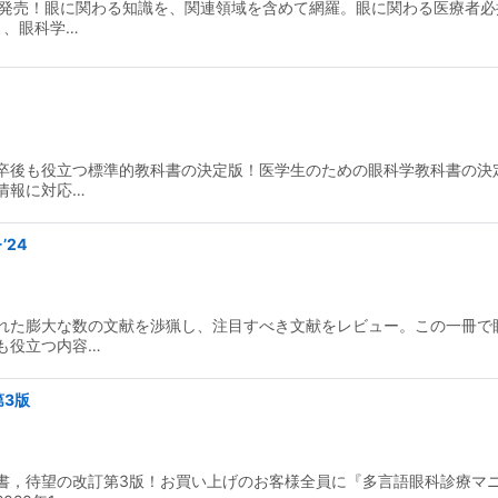
が発売！眼に関わる知識を、関連領域を含めて網羅。眼に関わる医療者必
く、眼科学…
卒後も役立つ標準的教科書の決定版！医学生のための眼科学教科書の決
情報に対応…
’24
れた膨大な数の文献を渉猟し、注目すべき文献をレビュー。この一冊で
も役立つ内容…
第3版
書，待望の改訂第3版！お買い上げのお客様全員に『多言語眼科診療マ