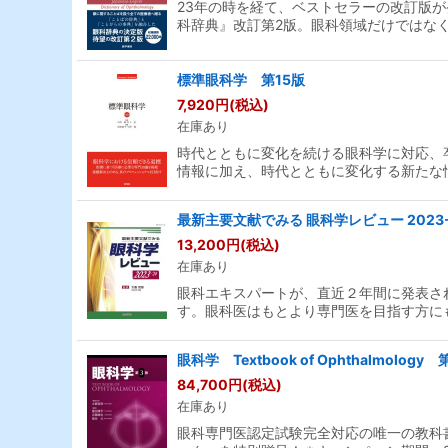
23年の時を経て、ベストセラーの改訂版
科辞典』改訂第2版。眼科領域だけではな
標準眼科学 第15版
7,920
円
(税込)
在庫あり
時代とともに変化を続ける眼科学に対応、
情報に加え、時代とともに変化する新たな
最新主要文献でみる 眼科学レビュー 2023-
13,200
円
(税込)
在庫あり
眼科エキスパートが、直近２年間に発表さ
す。眼科医はもとより専門医を目指す方に
眼科学 Textbook of Ophthalmology 
84,700
円
(税込)
在庫あり
眼科専門医認定試験完全対応の唯一の教科