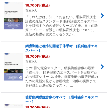
18,700
円
(税込)
在庫あり
「これだけは」知っておきたい、網膜変性疾患
診療の最新スタンダード 眼科診療のエキスパー
トを目指すための好評シリーズの1冊。日々の診
療アプローチが難しい網膜変性疾患について、
最新の基礎研究のエッセンスか…
網膜剥離と極小切開硝子体手術 [眼科臨床エキ
スパート]
18,700
円
(税込)
在庫あり
この1冊で完全マスター、網膜剥離診療の最新
「進化形」 眼科診療のエキスパートを目指すた
めの好評シリーズの1冊。網膜剥離の病態理解の
ための最新知見から診断検査・治療の実際まで
を解説した決定版テキスト。 …
糖尿病網膜症診療のすべて [眼科臨床エキスパ
ート]
18,700
円
(税込)