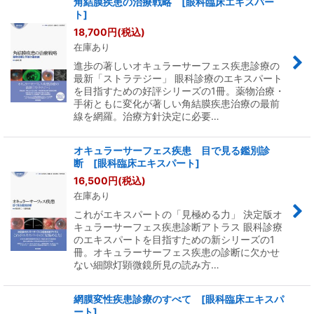
角結膜疾患の治療戦略 [眼科臨床エキスパー
ト]
18,700
円
(税込)
在庫あり
進歩の著しいオキュラーサーフェス疾患診療の
最新「ストラテジー」 眼科診療のエキスパート
を目指すための好評シリーズの1冊。薬物治療・
手術ともに変化が著しい角結膜疾患治療の最前
線を網羅。治療方針決定に必要…
オキュラーサーフェス疾患 目で見る鑑別診
断 [眼科臨床エキスパート]
16,500
円
(税込)
在庫あり
これがエキスパートの「見極める力」 決定版オ
キュラーサーフェス疾患診断アトラス 眼科診療
のエキスパートを目指すための新シリーズの1
冊。オキュラーサーフェス疾患の診断に欠かせ
ない細隙灯顕微鏡所見の読み方…
網膜変性疾患診療のすべて [眼科臨床エキスパ
ート]