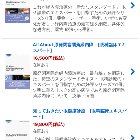
これが緑内障治療の「新たなスタンダード」 眼
科診療のエキスパートを目指すための好評シリ
ーズの1冊。薬物・レーザー・手術、いずれも変
化が著しい緑内障治療の最前線を網羅。具体的
な処方例、薬物 療法から手術…
All About 原発閉塞隅角緑内障 [眼科臨床エキ
スパート]
16,500
円
(税込)
在庫あり
原発閉塞隅角緑内障診療の「最前線」を網羅し
た、待望のスタンダードテキスト 眼科診療のエ
キスパートを目指すための好評シリーズの1冊。
失明に至るリスクの高い病型である原発閉塞隅
角緑内障について、疫学・病態…
知っておきたい眼腫瘍診療 [眼科臨床エキスパ
ート]
19,800
円
(税込)
在庫あり
「決定版」眼腫瘍診療テキスト＆アトラス、待