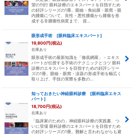
望の刊行 眼科診療のエキスパートを目指すため
の好評シリーズの1冊。眼瞼・角結膜・眼窩・眼
内腫瘍について、良性・悪性腫瘍から腫瘤を形
成する非腫瘍性病変まで、 疫…
眼形成手術 [眼科臨床エキスパート]
19,800
円
(税込)
在庫あり
眼形成手術の最新知識を「徹底網羅」－エキス
パートが伝授する手術のテクニックとコツ 眼科
診療のエキスパートを目指すための好評シリー
ズの1冊。眼瞼・眼窩・涙器の形成手術を幅広く
取り上げ、手技の実際を多数の…
知っておきたい神経眼科診療 [眼科臨床エキス
パート]
18,700
円
(税込)
在庫あり
「臨床家のための」神経眼科診療の実践書、つ
いに登場 眼科診療のエキスパートを目指すため
の好評シリーズの1冊。難解と言われながらも避