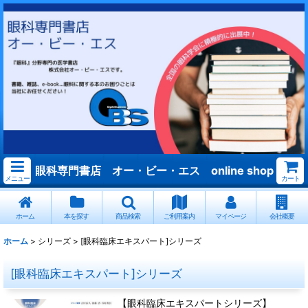
眼科専門書店 オー・ビー・エス online shop
メニュー
カート
ホーム
本を探す
商品検索
ご利用案内
マイページ
会社概要
ホーム
>
シリーズ
>
[眼科臨床エキスパート]シリーズ
[眼科臨床エキスパート]シリーズ
【眼科臨床エキスパートシリーズ】