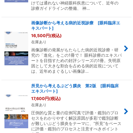
けては通れない神経眼科疾患について、近年の
診療ガイドラインの整備、 神…
画像診断から考える病的近視診療 [眼科臨床エ
キスパート]
16,500
円
(税込)
在庫あり
画像診断の発展がもたらした病的近視診療・研
究の「進化」をこの1冊で！ 眼科診療のエキスパ
ートを目指すための好評シリーズの1冊。失明原
因として大きな割合を占める病的近視について
は、近年めまぐるしい画像診…
所見から考えるぶどう膜炎 第2版 [眼科臨床
エキスパート]
17,600
円
(税込)
在庫あり
圧倒的な質と量の症例写真で評価・鑑別のプロ
セスをわかりやすく解説原因が多彩で鑑別診断
が難しいぶどう膜炎をテーマに、“所見”をベース
に評価・鑑別のプロセスと注意すべきポイント