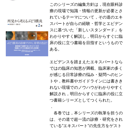
このシリーズの編集方針は，現在眼科診
療の現場で知識・情報の更新が必要とさ
れているテーマについて，その道のエキ
スパートが自らの経験・哲学とエビデン
スに基づいた「新しいスタンダード」を
わかりやすく解説し，明日からすぐに臨
床の役に立つ書籍を目指すというもので
ある。
エビデンスを踏まえたエキスパートなら
ではの臨床の知恵が満載、臨床家の多く
が感じる日常診療の悩み・疑問へのヒン
トや，教科書やガイドラインには書きき
れない現場でのノウハウがわかりやすく
解説され，明日からすぐに臨床の役に立
つ書籍シリーズとしてつくられた。
．
各巻では，本シリーズの執筆を担うの
は、その道で超一流の診療・研究をされ
ている“エキスパート”の先生方をゲスト