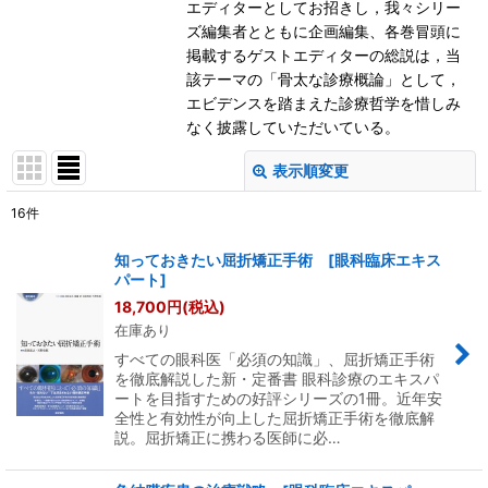
エディターとしてお招きし，我々シリー
ズ編集者とともに企画編集、各巻冒頭に
掲載するゲストエディターの総説は，当
該テーマの「骨太な診療概論」として，
エビデンスを踏まえた診療哲学を惜しみ
なく披露していただいている。
表示順変更
閉じる
16
件
表示数
:
知っておきたい屈折矯正手術 [眼科臨床エキス
パート]
並び順
:
18,700
円
(税込)
在庫あり
絞り込む
すべての眼科医「必須の知識」、屈折矯正手術
を徹底解説した新・定番書 眼科診療のエキスパ
ートを目指すための好評シリーズの1冊。近年安
全性と有効性が向上した屈折矯正手術を徹底解
説。屈折矯正に携わる医師に必…