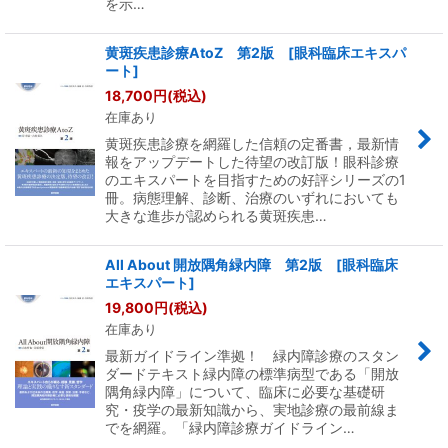
を示…
黄斑疾患診療AtoZ 第2版 [眼科臨床エキスパ
ート]
18,700
円
(税込)
在庫あり
黄斑疾患診療を網羅した信頼の定番書，最新情
報をアップデートした待望の改訂版！眼科診療
のエキスパートを目指すための好評シリーズの1
冊。病態理解、診断、治療のいずれにおいても
大きな進歩が認められる黄斑疾患…
All About 開放隅角緑内障 第2版 [眼科臨床
エキスパート]
19,800
円
(税込)
在庫あり
最新ガイドライン準拠！ 緑内障診療のスタン
ダードテキスト緑内障の標準病型である「開放
隅角緑内障」について、臨床に必要な基礎研
究・疫学の最新知識から、実地診療の最前線ま
でを網羅。「緑内障診療ガイドライン…