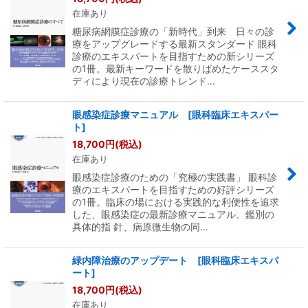
在庫あり
糖尿病網膜症診療の「新時代」到来 日々の診
療をアップグレードする最新スタンダード 眼科
診療のエキスパートを目指すための新シリーズ
の1冊。最新キーワードを散りばめたケーススタ
ディにより現在の診療トレンド…
眼感染症診療マニュアル [眼科臨床エキスパー
ト]
18,700
円
(税込)
在庫あり
眼感染症診療のための「究極の実践書」 眼科診
療のエキスパートを目指すための好評シリーズ
の1冊。臨床の場における実践的な利便性を追求
した、眼感染症の最新診療マニュアル。鑑別の
具体的指 針、病原微生物の同…
緑内障治療のアップデート [眼科臨床エキスパ
ート]
18,700
円
(税込)
在庫あり