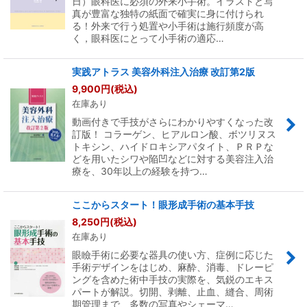
日）眼科医に必須の外来小手術。イラストと写
真が豊富な独特の紙面で確実に身に付けられ
る！外来で行う処置や小手術は施行頻度が高
く，眼科医にとって小手術の適応…
実践アトラス 美容外科注入治療 改訂第2版
9,900
円
(税込)
在庫あり
動画付きで手技がさらにわかりやすくなった改
訂版！ コラーゲン、ヒアルロン酸、ボツリヌス
トキシン、ハイドロキシアパタイト、ＰＲＰな
どを用いたシワや陥凹などに対する美容注入治
療を、30年以上の経験を持つ…
ここからスタート！眼形成手術の基本手技
8,250
円
(税込)
在庫あり
眼瞼手術に必要な器具の使い方、症例に応じた
手術デザインをはじめ、麻酔、消毒、ドレーピ
ングを含めた術中手技の実際を、気鋭のエキス
パートが解説。切開、剥離、止血、縫合、周術
期管理まで、多数の写真やシェーマ…