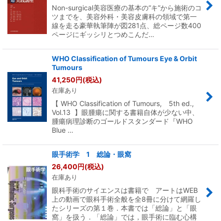
Non-surgical美容医療の基本の“キ”から施術のコ
ツまでを、美容外科・美容皮膚科の領域で第一
線を走る豪華執筆陣が図281点、総ページ数400
ページにギッシリとつめこんだ…
WHO Classification of Tumours Eye & Orbit
Tumours
41,250
円
(税込)
在庫あり
【 WHO Classification of Tumours, 5th ed.,
Vol.13 】眼腫瘍に関する書籍自体が少ない中、
腫瘍病理診断のゴールドスタンダード『WHO
Blue …
眼手術学 1 総論・眼窩
26,400
円
(税込)
在庫あり
眼科手術のサイエンスは書籍で アートはWEB
上の動画で眼科手術全般を全8冊に分けて網羅し
たシリーズの第１巻．本書では「総論」と「眼
窩」を扱う．「総論」では，眼手術に臨む心構