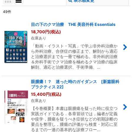
表示順変更
閉じる
49
件
表示数
:
目の下のクマ治療 THE 美容外科 Essentials
18,700
円
(税込)
並び順
:
在庫あり
「動画・イラスト・写真」で学ぶ非外科治療か
絞り込む
ら外科治療、合併症の修正まで、解剖から適応
と治療選択までを一冊で極める。非外科的治療
＆外科手術でクマ治療を極めるクマ治療の臨床
解剖、適応と治療選択、手術準備、…
眼腫瘍！？ 迷った時のガイダンス [新篇眼科
プラクティス 22]
15,400
円
(税込)
在庫あり
【今巻概要】本書は眼腫瘍を疑った時に役立つ
実践ガイドである．各章冒頭では，編者が定義
や疫学，腫瘍を疑うべき症状などの初期診断の
要点を整理し，腫瘍の評価から検査・対応に至
るまでの一連の基本的な診療フロー…