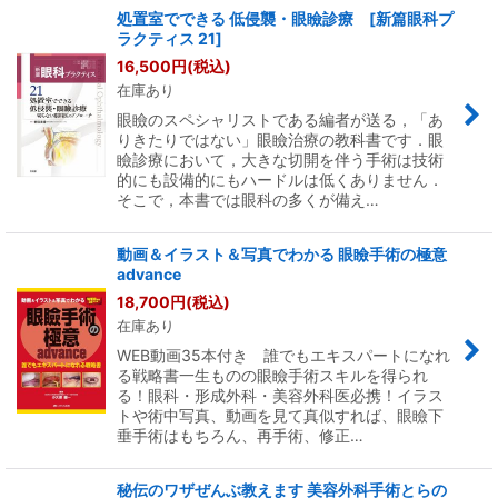
処置室でできる 低侵襲・眼瞼診療 [新篇眼科プ
ラクティス 21]
16,500
円
(税込)
在庫あり
眼瞼のスペシャリストである編者が送る，「あ
りきたりではない」眼瞼治療の教科書です．眼
瞼診療において，大きな切開を伴う手術は技術
的にも設備的にもハードルは低くありません．
そこで，本書では眼科の多くが備え…
動画＆イラスト＆写真でわかる 眼瞼手術の極意
advance
18,700
円
(税込)
在庫あり
WEB動画35本付き 誰でもエキスパートになれ
る戦略書一生ものの眼瞼手術スキルを得られ
る！眼科・形成外科・美容外科医必携！イラス
トや術中写真、動画を見て真似すれば、眼瞼下
垂手術はもちろん、再手術、修正…
秘伝のワザぜんぶ教えます 美容外科手術とらの