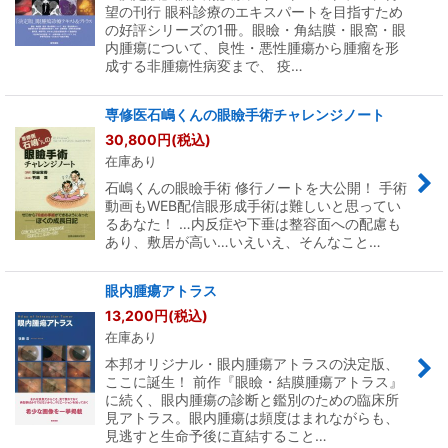
望の刊行 眼科診療のエキスパートを目指すため
の好評シリーズの1冊。眼瞼・角結膜・眼窩・眼
内腫瘍について、良性・悪性腫瘍から腫瘤を形
成する非腫瘍性病変まで、 疫…
専修医石嶋くんの眼瞼手術チャレンジノート
30,800
円
(税込)
在庫あり
石嶋くんの眼瞼手術 修行ノートを大公開！ 手術
動画もWEB配信眼形成手術は難しいと思ってい
るあなた！ …内反症や下垂は整容面への配慮も
あり、敷居が高い…いえいえ、そんなこと…
眼内腫瘍アトラス
13,200
円
(税込)
在庫あり
本邦オリジナル・眼内腫瘍アトラスの決定版、
ここに誕生！ 前作『眼瞼・結膜腫瘍アトラス』
に続く、眼内腫瘍の診断と鑑別のための臨床所
見アトラス。眼内腫瘍は頻度はまれながらも、
見逃すと生命予後に直結すること…