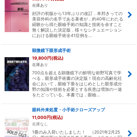
在庫あり
好評の初版から13年ぶりの改訂．本邦きっての
美容外科の名手である著者が，約40年にわたる
経験から得た眼瞼手術の知識と技術を余すこと
無く解説した決定版．様々なシチュエーション
における眼瞼手術全41症例を…
顕微鏡下眼形成手術
19,800
円
(税込)
在庫あり
700点を超える顕微鏡下の鮮明な術野写真で学
べる，眼形成手術書の決定版！現在の高齢化社
会において，眼瞼下垂をはじめとした眼形成分
野の知識や技術を必要とする疾患は増加の一途
をたどっている。本書では，眼瞼…
眼科外来処置・小手術クローズアップ
11,000
円
(税込)
在庫なし
1冊のみ入荷いたしました！ （2021年2月25