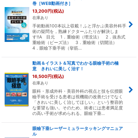
巻［WEB動画付き］
13,200
円
(税込)
在庫あり
手術動画100本以上収載！ふと浮かぶ美容外科手
術の疑問を，熟練ドクターふたりが解決しま
す!!A 目元 1．重瞼術（埋没法） 2．抜糸式
重瞼術（ビーズ法） 3．重瞼術（切開法）
4．眼瞼下垂手術（挙筋…
動画＆イラスト＆写真でわかる眼瞼手術の極
意 きれいに美しく治す！
16,500
円
(税込)
在庫あり
眼科・形成外科・美容外科の視点と技を伝授眼
瞼手術を受ける患者は視機能の改善だけでなく
「きれいに美しく治してほしい」という整容的
な要望も強い。そのため、術者には患者満足度
の高い手術が求められる。眼瞼下垂…
眼瞼下垂レーザーミュラータッキングマニュア
ル