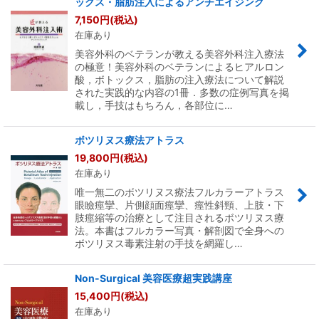
ックス・脂肪注入によるアンチエイジング
7,150
円
(税込)
在庫あり
美容外科のベテランが教える美容外科注入療法
の極意！美容外科のベテランによるヒアルロン
酸，ボトックス，脂肪の注入療法について解説
された実践的な内容の1冊．多数の症例写真を掲
載し，手技はもちろん，各部位に…
ボツリヌス療法アトラス
19,800
円
(税込)
在庫あり
唯一無二のボツリヌス療法フルカラーアトラス
眼瞼痙攣、片側顔面痙攣、痙性斜頸、上肢・下
肢痙縮等の治療として注目されるボツリヌス療
法。本書はフルカラー写真・解剖図で全身への
ボツリヌス毒素注射の手技を網羅し…
Non-Surgical 美容医療超実践講座
15,400
円
(税込)
在庫あり