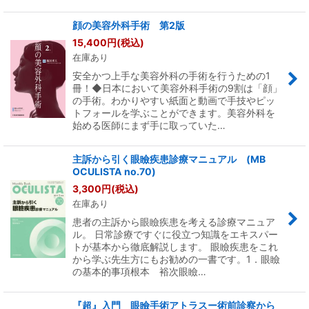
顔の美容外科手術 第2版
15,400
円
(税込)
在庫あり
安全かつ上手な美容外科の手術を行うための1
冊！◆日本において美容外科手術の9割は「顔」
の手術。わかりやすい紙面と動画で手技やピッ
トフォールを学ぶことができます。美容外科を
始める医師にまず手に取っていた…
主訴から引く眼瞼疾患診療マニュアル (MB
OCULISTA no.70)
3,300
円
(税込)
在庫あり
患者の主訴から眼瞼疾患を考える診療マニュア
ル。 日常診療ですぐに役立つ知識をエキスパー
トが基本から徹底解説します。 眼瞼疾患をこれ
から学ぶ先生方にもお勧めの一書です。1．眼瞼
の基本的事項根本 裕次眼瞼…
『超』入門 眼瞼手術アトラスー術前診察から