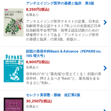
アンチエイジング医学の基礎と臨床 第3版
8,250
円
(税込)
在庫あり
アンチエイジング医学テキストの定番。日本抗
加齢医学会公認テキスト7年ぶりの全面改訂日本
抗加齢医学会専門医・指導士認定試験のための
研修用テキストである「アンチエイジング医学
の基礎と臨床」の第3版。前版か…
顔面の美容外科Basic & Advance（PEPARS no.
195 増大号）
6,600
円
(税込)
在庫あり
容外科の“今”と“最先端”が見えてくる！ 顔面の美
容外科、押さえるべき“Basic”と、最先端を走る
今まさに“旬&r…
セレクト美容塾・眼瞼 改訂第2版
30,250
円
(税込)
在庫あり