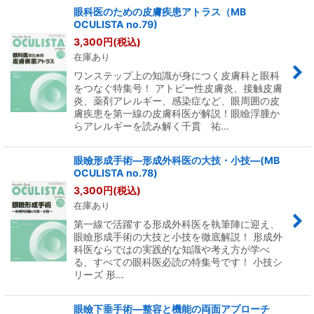
眼科医のための皮膚疾患アトラス（MB
OCULISTA no.79)
3,300
円
(税込)
在庫あり
ワンステップ上の知識が身につく皮膚科と眼科
をつなぐ特集号！ アトピー性皮膚炎、接触皮膚
炎、薬剤アレルギー、感染症など、眼周囲の皮
膚疾患を第一線の皮膚科医が解説！眼瞼浮腫か
らアレルギーを読み解く千貫 祐…
眼瞼形成手術―形成外科医の大技・小技―(MB
OCULISTA no.78)
3,300
円
(税込)
在庫あり
第一線で活躍する形成外科医を執筆陣に迎え、
眼瞼形成手術の大技と小技を徹底解説！ 形成外
科医ならではの実践的な知識や考え方が学べ
る、すべての眼科医必読の特集号です！ 小技シ
リーズ 形…
眼瞼下垂手術―整容と機能の両面アプローチ