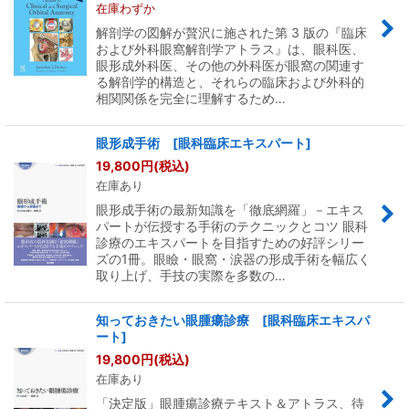
在庫わずか
解剖学の図解が贅沢に施された第 3 版の『臨床
および外科眼窩解剖学アトラス』は、眼科医、
眼形成外科医、その他の外科医が眼窩の関連す
る解剖学的構造と、それらの臨床および外科的
相関関係を完全に理解するため…
眼形成手術 [眼科臨床エキスパート]
19,800
円
(税込)
在庫あり
眼形成手術の最新知識を「徹底網羅」－エキス
パートが伝授する手術のテクニックとコツ 眼科
診療のエキスパートを目指すための好評シリー
ズの1冊。眼瞼・眼窩・涙器の形成手術を幅広く
取り上げ、手技の実際を多数の…
知っておきたい眼腫瘍診療 [眼科臨床エキスパ
ート]
19,800
円
(税込)
在庫あり
「決定版」眼腫瘍診療テキスト＆アトラス、待