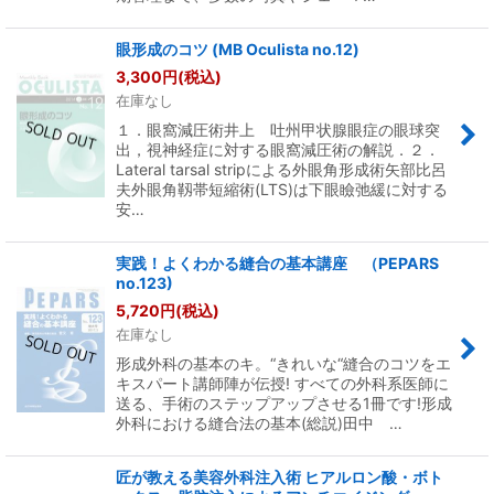
眼形成のコツ (MB Oculista no.12)
3,300
円
(税込)
在庫なし
１．眼窩減圧術井上 吐州甲状腺眼症の眼球突
出，視神経症に対する眼窩減圧術の解説．２．
Lateral tarsal stripによる外眼角形成術矢部比呂
夫外眼角靱帯短縮術(LTS)は下眼瞼弛緩に対する
安…
実践！よくわかる縫合の基本講座 （PEPARS
no.123)
5,720
円
(税込)
在庫なし
形成外科の基本のキ。“きれいな“縫合のコツをエ
キスパート講師陣が伝授! すべての外科系医師に
送る、手術のステップアップさせる1冊です!形成
外科における縫合法の基本(総説)田中 …
匠が教える美容外科注入術 ヒアルロン酸・ボト