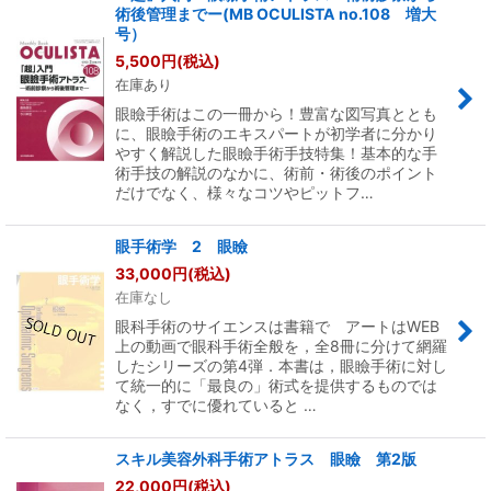
術後管理までー(MB OCULISTA no.108 増大
号）
5,500
円
(税込)
在庫あり
眼瞼手術はこの一冊から！豊富な図写真ととも
に、眼瞼手術のエキスパートが初学者に分かり
やすく解説した眼瞼手術手技特集！基本的な手
術手技の解説のなかに、術前・術後のポイント
だけでなく、様々なコツやピットフ…
眼手術学 2 眼瞼
33,000
円
(税込)
在庫なし
眼科手術のサイエンスは書籍で アートはWEB
上の動画で眼科手術全般を，全8冊に分けて網羅
したシリーズの第4弾．本書は，眼瞼手術に対し
て統一的に「最良の」術式を提供するものでは
なく，すでに優れていると …
スキル美容外科手術アトラス 眼瞼 第2版
22,000
円
(税込)