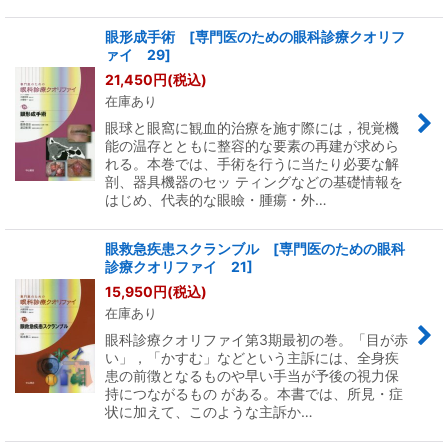
眼形成手術 [専門医のための眼科診療クオリフ
ァイ 29]
21,450
円
(税込)
在庫あり
眼球と眼窩に観血的治療を施す際には，視覚機
能の温存とともに整容的な要素の再建が求めら
れる。本巻では、手術を行うに当たり必要な解
剖、器具機器のセッ ティングなどの基礎情報を
はじめ、代表的な眼瞼・腫瘍・外…
眼救急疾患スクランブル [専門医のための眼科
診療クオリファイ 21]
15,950
円
(税込)
在庫あり
眼科診療クオリファイ第3期最初の巻。「目が赤
い」，「かすむ」などという主訴には、全身疾
患の前徴となるものや早い手当が予後の視力保
持につながるもの がある。本書では、所見・症
状に加えて、このような主訴か…