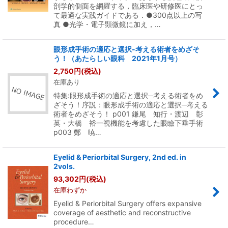
剖学的側面を網羅する，臨床医や研修医にとっ
て最適な実践ガイドである．●300点以上の写
真 ●光学・電子顕微鏡に加え，…
眼形成手術の適応と選択-考える術者をめざそ
う！（あたらしい眼科 2021年1月号）
2,750
円
(税込)
在庫あり
特集:眼形成手術の適応と選択─考える術者をめ
ざそう！序説：眼形成手術の適応と選択─考える
術者をめざそう！ p001 鎌尾 知行・渡辺 彰
英・大橋 裕一視機能を考慮した眼瞼下垂手術
p003 鄭 暁…
Eyelid & Periorbital Surgery, 2nd ed. in
2vols.
93,302
円
(税込)
在庫わずか
Eyelid & Periorbital Surgery offers expansive
coverage of aesthetic and reconstructive
procedure…