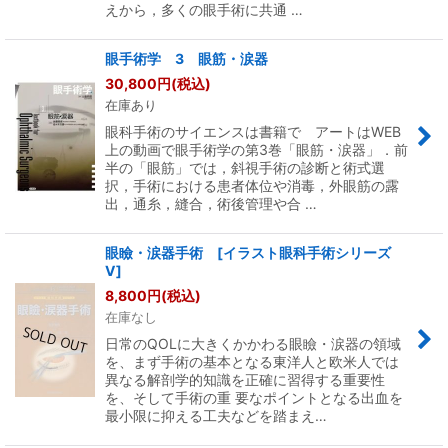
えから，多くの眼手術に共通 …
眼手術学 3 眼筋・涙器
30,800
円
(税込)
在庫あり
眼科手術のサイエンスは書籍で アートはWEB
上の動画で眼手術学の第3巻「眼筋・涙器」．前
半の「眼筋」では，斜視手術の診断と術式選
択，手術における患者体位や消毒，外眼筋の露
出，通糸，縫合，術後管理や合 …
眼瞼・涙器手術 [イラスト眼科手術シリーズ
V]
8,800
円
(税込)
在庫なし
日常のQOLに大きくかかわる眼瞼・涙器の領域
を、まず手術の基本となる東洋人と欧米人では
異なる解剖学的知識を正確に習得する重要性
を、そして手術の重 要なポイントとなる出血を
最小限に抑える工夫などを踏まえ…