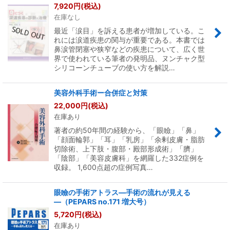
7,920
円
(税込)
在庫なし
最近「涙目」を訴える患者が増加している。こ
れには涙道疾患の関与が重要である。本書では
鼻涙管閉塞や狭窄などの疾患について、広く世
界で使われている筆者の発明品、ヌンチャク型
シリコーンチューブの使い方を解説…
美容外科手術ー合併症と対策
22,000
円
(税込)
在庫あり
著者の約50年間の経験から、「眼瞼」「鼻」
「顔面輪郭」「耳」「乳房」「余剰皮膚・脂肪
切除術、上下肢・腹部・殿部形成術」「臍」
「陰部」「美容皮膚科」を網羅した332症例を
収録。 1,600点超の症例写真…
眼瞼の手術アトラス―手術の流れが見える
―（PEPARS no.171 増大号）
5,720
円
(税込)
在庫あり