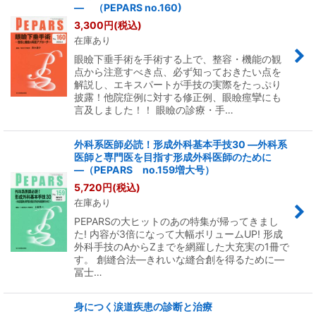
― （PEPARS no.160)
3,300
円
(税込)
在庫あり
眼瞼下垂手術を手術する上で、整容・機能の観
点から注意すべき点、必ず知っておきたい点を
解説し、エキスパートが手技の実際をたっぷり
披露！他院症例に対する修正例、眼瞼痙攣にも
言及しました！！ 眼瞼の診療・手…
外科系医師必読！形成外科基本手技30 ―外科系
医師と専門医を目指す形成外科医師のために
―（PEPARS no.159増大号）
5,720
円
(税込)
在庫あり
PEPARSの大ヒットのあの特集が帰ってきまし
た! 内容が3倍になって大幅ボリュームUP! 形成
外科手技のAからZまでを網羅した大充実の1冊で
す。 創縫合法―きれいな縫合創を得るために―
冨士…
身につく涙道疾患の診断と治療