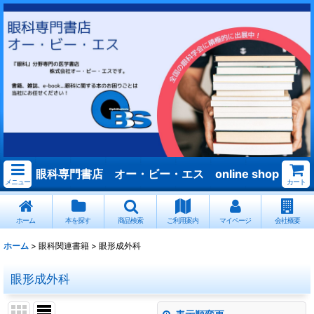
眼科専門書店 オー・ビー・エス online shop
メニュー
カート
ホーム
本を探す
商品検索
ご利用案内
マイページ
会社概要
ホーム
>
眼科関連書籍
>
眼形成外科
眼形成外科