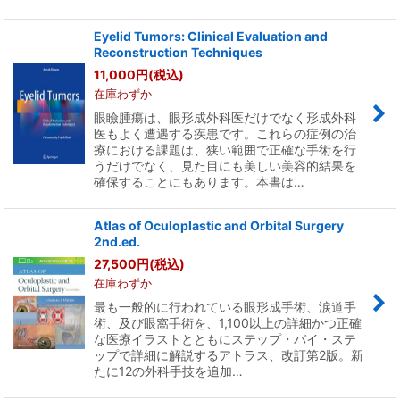
Eyelid Tumors: Clinical Evaluation and
Reconstruction Techniques
11,000
円
(税込)
在庫わずか
眼瞼腫瘍は、眼形成外科医だけでなく形成外科
医もよく遭遇する疾患です。これらの症例の治
療における課題は、狭い範囲で正確な手術を行
うだけでなく、見た目にも美しい美容的結果を
確保することにもあります。本書は…
Atlas of Oculoplastic and Orbital Surgery
2nd.ed.
27,500
円
(税込)
在庫わずか
最も一般的に行われている眼形成手術、涙道手
術、及び眼窩手術を、1,100以上の詳細かつ正確
な医療イラストとともにステップ・バイ・ステ
ップで詳細に解説するアトラス、改訂第2版。新
たに12の外科手技を追加…