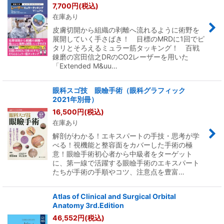
7,700
円
(税込)
在庫あり
皮膚切開から組織の剥離へ流れるように術野を
展開していく手さばき！ 目標のMRDに1回でピ
タリとそろえるミュラー筋タッキング！ 百戦
錬磨の宮田信之DRのCO2レーザーを用いた
「Extended M&uu…
眼科スゴ技 眼瞼手術（眼科グラフィック
2021年別冊）
16,500
円
(税込)
在庫あり
解剖がわかる！エキスパートの手技・思考が学
べる！視機能と整容面をカバーした手術の極
意！眼瞼手術初心者から中級者をターゲット
に、第一線で活躍する眼瞼手術のエキスパート
たちが手術の手順やコツ、注意点を豊富…
Atlas of Clinical and Surgical Orbital
Anatomy 3rd.Edition
46,552
円
(税込)