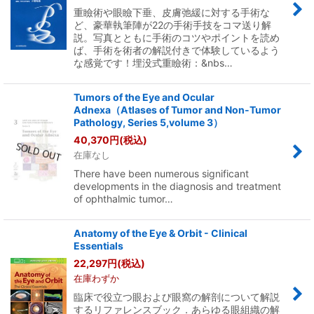
重瞼術や眼瞼下垂、皮膚弛緩に対する手術な
ど、豪華執筆陣が22の手術手技をコマ送り解
説。写真とともに手術のコツやポイントを読め
ば、手術を術者の解説付きで体験しているよう
な感覚です！埋没式重瞼術：&nbs…
Tumors of the Eye and Ocular
Adnexa（Atlases of Tumor and Non-Tumor
Pathology, Series 5,volume 3）
40,370
円
(税込)
在庫なし
There have been numerous significant
developments in the diagnosis and treatment
of ophthalmic tumor…
Anatomy of the Eye & Orbit - Clinical
Essentials
22,297
円
(税込)
在庫わずか
臨床で役立つ眼および眼窩の解剖について解説
するリファレンスブック．あらゆる眼組織の解