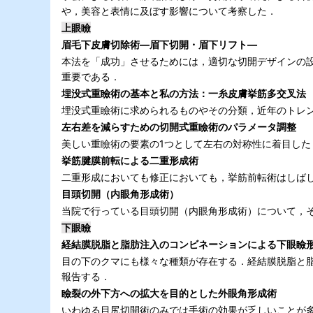
や，美容と表情に及ぼす影響について考察した．
上眼瞼
眉毛下皮膚切除術―眉下切開・眉下リフト―
本法を「成功」させるためには，適切な切開デザインの
重要である．
埋没式重瞼術の基本と私の方法：一糸皮膚挙筋多交叉法
埋没式重瞼術に求められるものやその分類，近年のトレ
左右差を減らすための切開式重瞼術のパラメータ調整
美しい重瞼術の要素の1つとして左右の対称性に着目し
挙筋腱膜前転による二重形成術
二重形成においても修正においても，挙筋前転術はしば
目頭切開（内眼角形成術）
当院で行っている目頭切開（内眼角形成術）について，
下眼瞼
経結膜脱脂と脂肪注入のコンビネーションによる下眼瞼
目の下のクマにも様々な種類が存在する．経結膜脱脂と
報告する．
瞼裂の外下方への拡大を目的とした外眼角形成術
いわゆる目尻切開術のみでは手術の効果が乏しいことが多い．