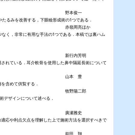
野本俊一
わやたるみを改善する，下眼瞼形成術の1つである．
赤嶺周亮ほか
のリスクが少なく，非常に有用な手法の1つである．本稿では裏ハム
新行内芳明
用されている．耳介軟骨を使用した鼻中隔延長術について
山本 豊
例を含めて供覧する．
牧野陽二郎
術デザインについて述べる．
廣瀬雅史
の適応や利点欠点を理解した上で施術方法を選択すべきで
前田 翔