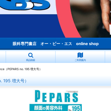
眼科専門書店 オー・ビー・エス online shop
商品検索
ご利用案内
ce（PEPARS no. 195 増大号）
o. 195 増大号）