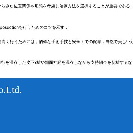
からみた位置関係や形態を考慮し治療方法を選択することが重要である
iposuctionを行うためのコツを示す．
（FBCS）を安全に満足度高く行うためには，的確な手術手技と安全面での配慮，自
血行を温存した皮下?離や顔面神経を温存しながら支持靭帯を切離するな
.Ltd.