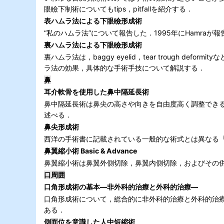
眼瞼下制術についてもtips，pitfallを紹介する．
表ハムラ法による下眼瞼形成術
“私のハムラ法”について報告した．1995年にHamr
裏ハムラ法による下眼瞼形成術
裏ハムラ法は，baggy eyelid，tear trough
ラ法の効果，具体的な手術手技について解説する．
鼻
耳介軟骨を使用した鼻中隔延長術
鼻中隔延長術は鼻尖の高さや向きを自由度高く調整でき
述べる．
鼻尖形成術
西洋の手術書に記載されている一般的な術式とは異なる
鼻翼縮小術 Basic & Advance
鼻翼縮小術は鼻翼外側切除，鼻翼内側切除，およびその
口周囲
口角形成術の基本―非外科的治療と外科的治療―
口角形成術について，総合的に非外科的治療と外科的治
ある．
側面位を意識した人中短縮術