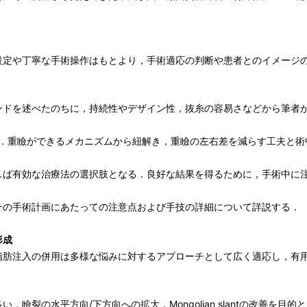
設定や丁寧な手術操作はもとより，手術適応の判断や患者とのイメージ
ンドを述べたのちに，持続性やデザイン性，抜糸の容易さなどから筆者
た．重瞼ができるメカニズムから紐解き，重瞼の左右差を減らす工夫と術
しば有効な治療法の選択肢となる．良好な結果を得るために，手術中に
その手術計画にあたっての注意点および手技の詳細について詳説する．
形成
脂肪注入の併用は多様な悩みに対するアプローチとして広く適応し，有
瞼裂の水平方向/下方向への拡大，Mongolian slantの改善を