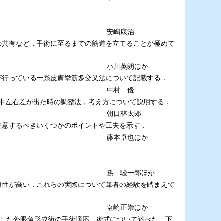
安嶋康治
の共有など，手術に至るまでの筋道を立てることが極めて
小川英朗ほか
が行っている一糸皮膚挙筋多交叉法について記載する．
中村 優
中左右差が出た時の調整法，考え方について説明する．
朝日林太郎
注意するべきいくつかのポイントや工夫を示す．
藤本卓也ほか
孫 駿一郎ほか
用性が高い．これらの実際について筆者の経験を踏まえて
塩崎正崇ほか
目的とした外眼角形成術の手術適応，術式について述べた．下