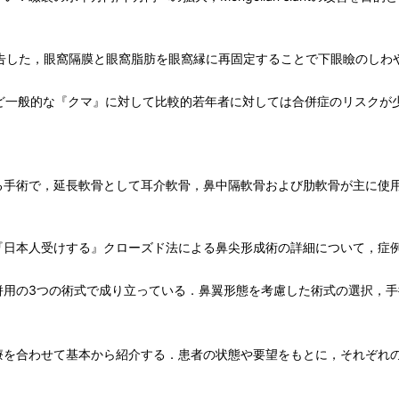
aが報告した，眼窩隔膜と眼窩脂肪を眼窩縁に再固定することで下眼瞼のし
 deformityなど一般的な『クマ』に対して比較的若年者に対しては合併症
る手術で，延長軟骨として耳介軟骨，鼻中隔軟骨および肋軟骨が主に使
『日本人受けする』クローズド法による鼻尖形成術の詳細について，症
併用の3つの術式で成り立っている．鼻翼形態を考慮した術式の選択，手
療を合わせて基本から紹介する．患者の状態や要望をもとに，それぞれ