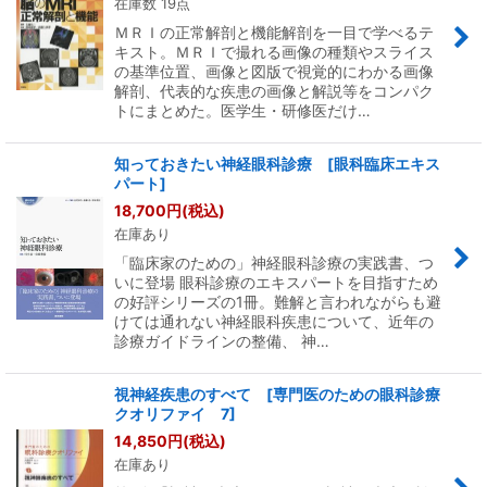
在庫数 19点
ＭＲＩの正常解剖と機能解剖を一目で学べるテ
キスト。ＭＲＩで撮れる画像の種類やスライス
の基準位置、画像と図版で視覚的にわかる画像
解剖、代表的な疾患の画像と解説等をコンパク
トにまとめた。医学生・研修医だけ…
知っておきたい神経眼科診療 [眼科臨床エキス
パート]
18,700
円
(税込)
在庫あり
「臨床家のための」神経眼科診療の実践書、つ
いに登場 眼科診療のエキスパートを目指すため
の好評シリーズの1冊。難解と言われながらも避
けては通れない神経眼科疾患について、近年の
診療ガイドラインの整備、 神…
視神経疾患のすべて [専門医のための眼科診療
クオリファイ 7]
14,850
円
(税込)
在庫あり