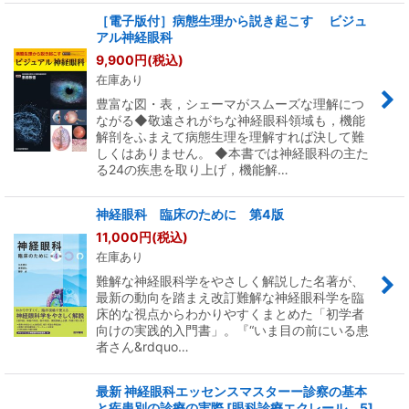
［電子版付］病態生理から説き起こす ビジュ
アル神経眼科
9,900
円
(税込)
在庫あり
豊富な図・表，シェーマがスムーズな理解につ
ながる◆敬遠されがちな神経眼科領域も，機能
解剖をふまえて病態生理を理解すれば決して難
しくはありません。 ◆本書では神経眼科の主た
る24の疾患を取り上げ，機能解…
神経眼科 臨床のために 第4版
11,000
円
(税込)
在庫あり
難解な神経眼科学をやさしく解説した名著が、
最新の動向を踏まえ改訂難解な神経眼科学を臨
床的な視点からわかりやすくまとめた「初学者
向けの実践的入門書」。『“いま目の前にいる患
者さん&rdquo…
最新 神経眼科エッセンスマスターー診察の基本
と疾患別の診療の実際 [眼科診療エクレール 5]