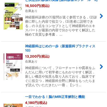
16,500
円
(税込)
在庫あり
神経眼科診療の(1)疑問が直ぐ参照できる，(2)診
療に即した内容で役立つ，(3)患者に説明でき
る，の３点をコンセプトとして神経眼科のエキ
スパートが最新の内容で分かりやすく解説した
極めて良質な参考書． …
神経眼科はじめの一歩（新篇眼科プラクティス
10)
13,200
円
(税込)
在庫あり
神経眼科について，フローチャートや図表をふ
んだんに用いて初学者にもわかりやすく解説．
新しい概念や知見も取り入れており，臨床です
ぐに役立つ．神経眼科分野に興味をもったらま
ず読んでいただきたい一冊．【シリ…
一目でわかる！脳のMRI正常解剖と機能
4,180
円
(税込)