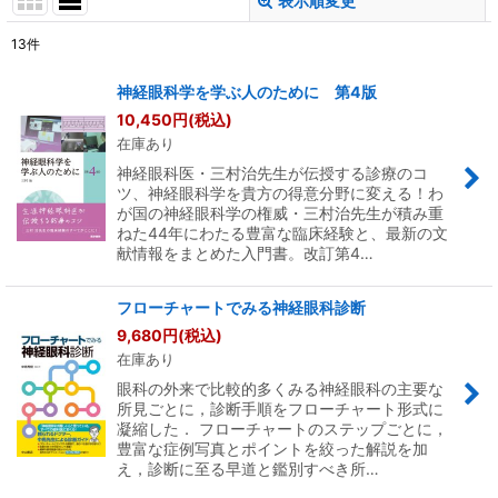
表示順変更
閉じる
13
件
表示数
:
神経眼科学を学ぶ人のために 第4版
10,450
円
(税込)
並び順
:
在庫あり
神経眼科医・三村治先生が伝授する診療のコ
絞り込む
ツ、神経眼科学を貴方の得意分野に変える！わ
が国の神経眼科学の権威・三村治先生が積み重
ねた44年にわたる豊富な臨床経験と、最新の文
献情報をまとめた入門書。改訂第4…
フローチャートでみる神経眼科診断
9,680
円
(税込)
在庫あり
眼科の外来で比較的多くみる神経眼科の主要な
所見ごとに，診断手順をフローチャート形式に
凝縮した． フローチャートのステップごとに，
豊富な症例写真とポイントを絞った解説を加
え，診断に至る早道と鑑別すべき所…