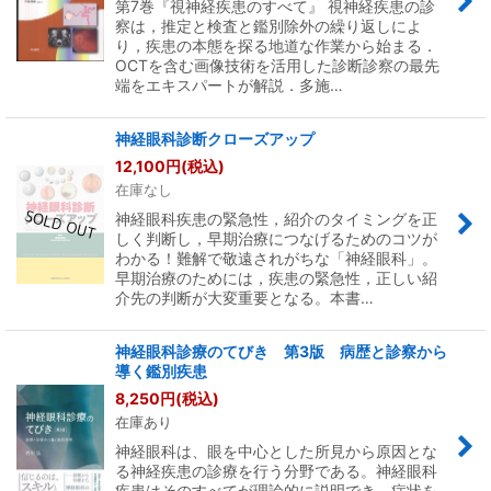
第7巻『視神経疾患のすべて』 視神経疾患の診
察は，推定と検査と鑑別除外の繰り返しによ
り，疾患の本態を探る地道な作業から始まる．
OCTを含む画像技術を活用した診断診察の最先
端をエキスパートが解説．多施…
神経眼科診断クローズアップ
12,100
円
(税込)
在庫なし
神経眼科疾患の緊急性，紹介のタイミングを正
しく判断し，早期治療につなげるためのコツが
わかる！難解で敬遠されがちな「神経眼科」。
早期治療のためには，疾患の緊急性，正しい紹
介先の判断が大変重要となる。本書…
神経眼科診療のてびき 第3版 病歴と診察から
導く鑑別疾患
8,250
円
(税込)
在庫あり
神経眼科は、眼を中心とした所見から原因とな
る神経疾患の診療を行う分野である。神経眼科
疾患はそのすべてが理論的に説明でき、症状を