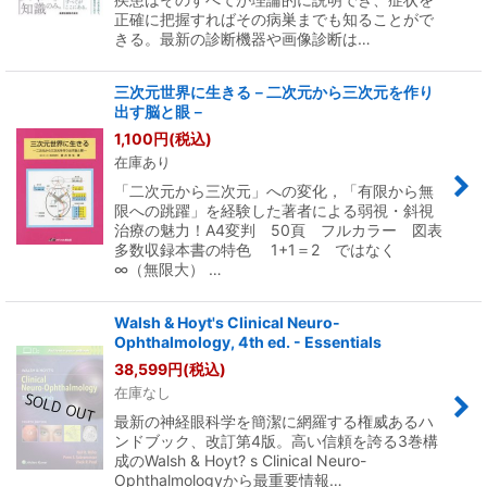
正確に把握すればその病巣までも知ることがで
きる。最新の診断機器や画像診断は…
三次元世界に生きる－二次元から三次元を作り
出す脳と眼－
1,100
円
(税込)
在庫あり
「二次元から三次元」への変化，「有限から無
限への跳躍」を経験した著者による弱視・斜視
治療の魅力！A4変判 50頁 フルカラー 図表
多数収録本書の特色 1+1＝2 ではなく
∞（無限大） …
Walsh & Hoyt's Clinical Neuro-
Ophthalmology, 4th ed. - Essentials
38,599
円
(税込)
在庫なし
最新の神経眼科学を簡潔に網羅する権威あるハ
ンドブック、改訂第4版。高い信頼を誇る3巻構
成のWalsh & Hoyt? s Clinical Neuro-
Ophthalmologyから最重要情報…