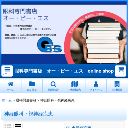
眼科専門書店 オー・ビー・エス online shop
メニュー
カート
ホーム
本を探す
商品検索
ご利用案内
マイページ
会社概要
ホーム
>
眼科関連書籍
>
神経眼科・視神経疾患
神経眼科・視神経疾患