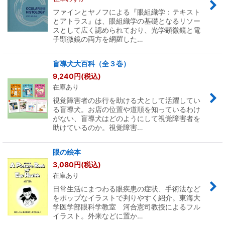
ファインとヤノフによる『眼組織学：テキスト
とアトラス』は、眼組織学の基礎となるリソー
スとして広く認められており、光学顕微鏡と電
子顕微鏡の両方を網羅した…
盲導犬大百科（全３巻）
9,240
円
(税込)
在庫あり
視覚障害者の歩行を助ける犬として活躍してい
る盲導犬。お店の位置や道順を知っているわけ
がない、盲導犬はどのようにして視覚障害者を
助けているのか。視覚障害…
眼の絵本
3,080
円
(税込)
在庫あり
日常生活にまつわる眼疾患の症状、手術法など
をポップなイラストで判りやすく紹介。東海大
学医学部眼科学教室 河合憲司教授によるフル
イラスト。外来などに置か…