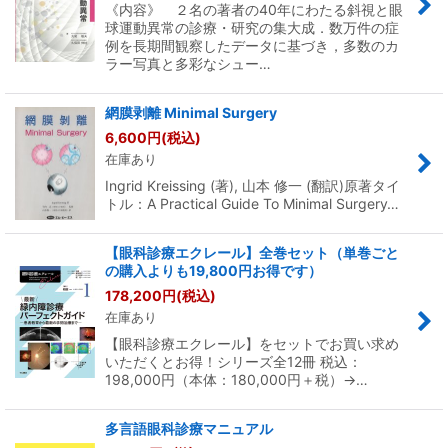
《内容》 ２名の著者の40年にわたる斜視と眼
球運動異常の診療・研究の集大成．数万件の症
例を長期間観察したデータに基づき，多数のカ
ラー写真と多彩なシュー…
網膜剥離 Minimal Surgery
6,600
円
(税込)
在庫あり
Ingrid Kreissing (著), 山本 修一 (翻訳)原著タイ
トル：A Practical Guide To Minimal Surgery…
【眼科診療エクレール】全巻セット（単巻ごと
の購入よりも19,800円お得です）
178,200
円
(税込)
在庫あり
【眼科診療エクレール】をセットでお買い求め
いただくとお得！シリーズ全12冊 税込：
198,000円（本体：180,000円＋税）→…
多言語眼科診療マニュアル