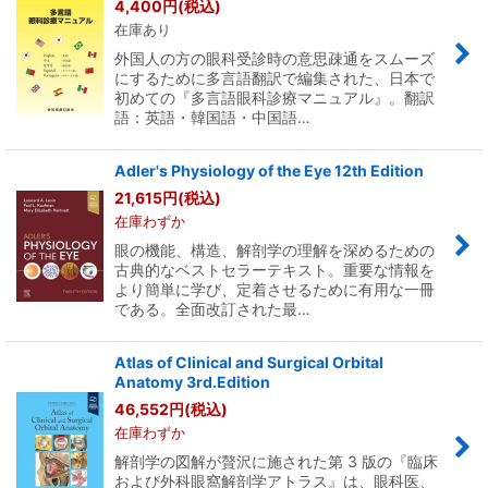
4,400
円
(税込)
在庫あり
外国人の方の眼科受診時の意思疎通をスムーズ
にするために多言語翻訳で編集された、日本で
初めての『多言語眼科診療マニュアル』。翻訳
語：英語・韓国語・中国語…
Adler's Physiology of the Eye 12th Edition
21,615
円
(税込)
在庫わずか
眼の機能、構造、解剖学の理解を深めるための
古典的なベストセラーテキスト。重要な情報を
より簡単に学び、定着させるために有用な一冊
である。全面改訂された最…
Atlas of Clinical and Surgical Orbital
Anatomy 3rd.Edition
46,552
円
(税込)
在庫わずか
解剖学の図解が贅沢に施された第 3 版の『臨床
および外科眼窩解剖学アトラス』は、眼科医、