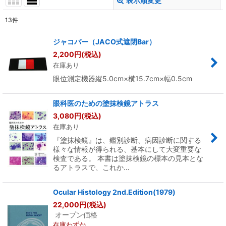
表示順変更
閉じる
13
件
表示数
:
ジャコパー（JACO式遮閉Bar）
2,200
円
(税込)
並び順
:
在庫あり
眼位測定機器縦5.0cm×横15.7cm×幅0.5cm
絞り込む
眼科医のための塗抹検鏡アトラス
3,080
円
(税込)
在庫あり
『塗抹検鏡』は、鑑別診断、病因診断に関する
様々な情報が得られる、基本にして大変重要な
検査である。 本書は塗抹検鏡の標本の見本とな
るアトラスで、これか…
Ocular Histology 2nd.Edition(1979)
22,000
円
(税込)
オープン価格
在庫わずか