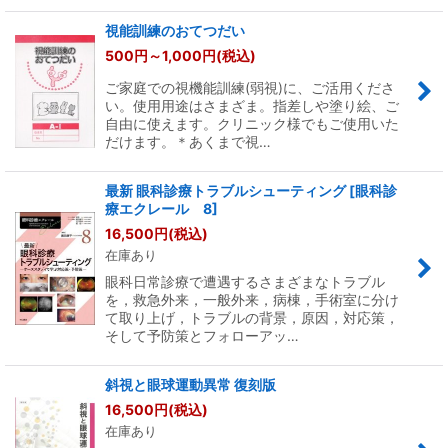
視能訓練のおてつだい
500
円
～1,000
円
(税込)
ご家庭での視機能訓練(弱視)に、ご活用くださ
い。使用用途はさまざま。指差しや塗り絵、ご
自由に使えます。クリニック様でもご使用いた
だけます。＊あくまで視…
最新 眼科診療トラブルシューティング [眼科診
療エクレール 8]
16,500
円
(税込)
在庫あり
眼科日常診療で遭遇するさまざまなトラブル
を，救急外来，一般外来，病棟，手術室に分け
て取り上げ，トラブルの背景，原因，対応策，
そして予防策とフォローアッ…
斜視と眼球運動異常 復刻版
16,500
円
(税込)
在庫あり