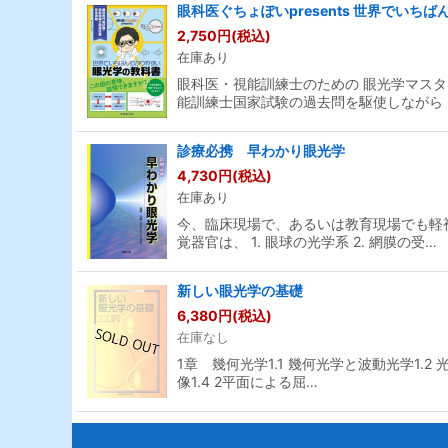
眼科医ぐちょぽいpresents 世界でい
2,750
円
(税込)
並び順
:
在庫あり
眼科医・視能訓練士のための 眼光学マス
能訓練士国家試験の過去問を駆使しながら
診療必携 早わかり眼光学
4,730
円
(税込)
在庫あり
今、臨床現場で、あるいは教育現場でも軽
覚器官は、 1. 眼球の光学系 2. 網膜の受…
新しい眼光学の基礎
6,380
円
(税込)
在庫なし
1章 幾何光学1.1 幾何光学と波動光学1.
像1.4 2平面による屈…