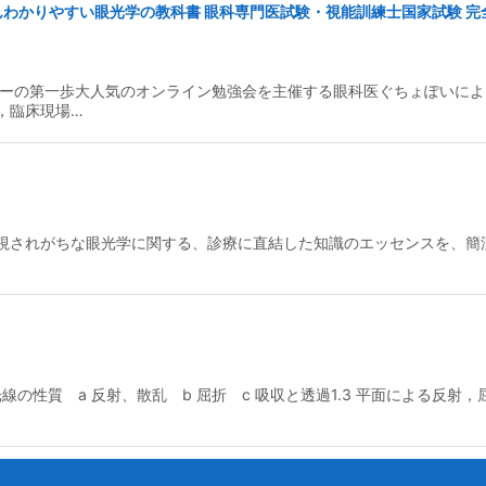
ちばんわかりやすい眼光学の教科書 眼科専門医試験・視能訓練士国家試験 完
ターの第一歩大人気のオンライン勉強会を主催する眼科医ぐちょぽいに
絞り込む
，臨床現場…
視されがちな眼光学に関する、診療に直結した知識のエッセンスを、簡
2 光線の性質 a 反射、散乱 b 屈折 c 吸収と透過1.3 平面による反