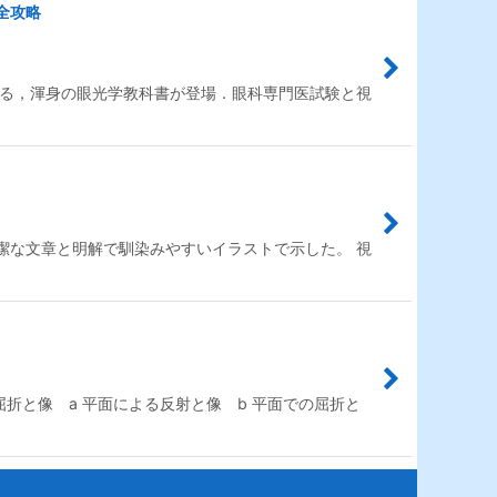
全攻略
よる，渾身の眼光学教科書が登場．眼科専門医試験と視
潔な文章と明解で馴染みやすいイラストで示した。 視
射，屈折と像 a 平面による反射と像 b 平面での屈折と