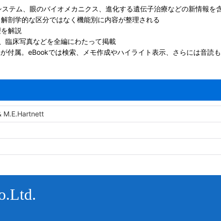
リーシステム、眼のバイオメカニクス、進化する遺伝子治療などの新情報を
、解剖学的な区分ではなく機能別に内容が整理される
理を解説
フ、臨床写真などを全編にわたって掲載
kが付属。eBookでは検索、メモ作成やハイライト表示、さらには音読
& M.E.Hartnett
.Ltd.