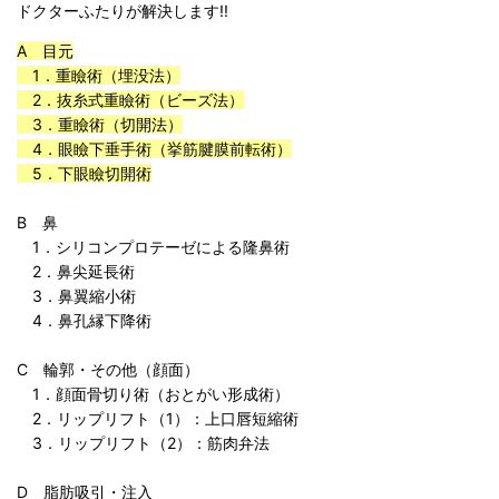
ドクターふたりが解決します!!
A 目元
1．重瞼術（埋没法）
2．抜糸式重瞼術（ビーズ法）
3．重瞼術（切開法）
4．眼瞼下垂手術（挙筋腱膜前転術）
5．下眼瞼切開術
B 鼻
1．シリコンプロテーゼによる隆鼻術
2．鼻尖延長術
3．鼻翼縮小術
4．鼻孔縁下降術
C 輪郭・その他（顔面）
1．顔面骨切り術（おとがい形成術）
2．リップリフト（1）：上口唇短縮術
3．リップリフト（2）：筋肉弁法
D 脂肪吸引・注入