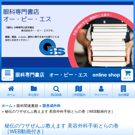
眼科専門書店 オー・ビー・エス online shop
メニュー
カート
ホーム
本を探す
商品検索
ご利用案内
マイページ
会社概要
ホーム
>
眼科関連書籍
>
眼形成外科
>
秘伝のワザぜんぶ教えます 美容外科手術とらの巻［WEB動画付き］
秘伝のワザぜんぶ教えます 美容外科手術とらの巻
［WEB動画付き］