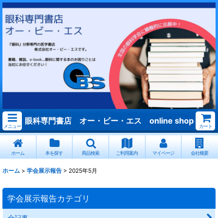
眼科専門書店 オー・ビー・エス online shop
メニュー
カート
ホーム
本を探す
商品検索
ご利用案内
マイページ
会社概要
ホーム
>
学会展示報告
>
2025年5月
学会展示報告カテゴリ
全記事