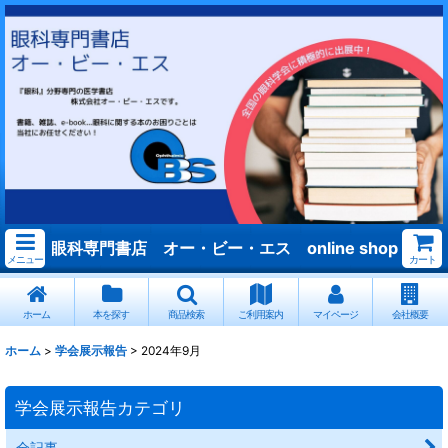
眼科専門書店 オー・ビー・エス online shop
メニュー
カート
ホーム
本を探す
商品検索
ご利用案内
マイページ
会社概要
ホーム
>
学会展示報告
>
2024年9月
学会展示報告カテゴリ
全記事