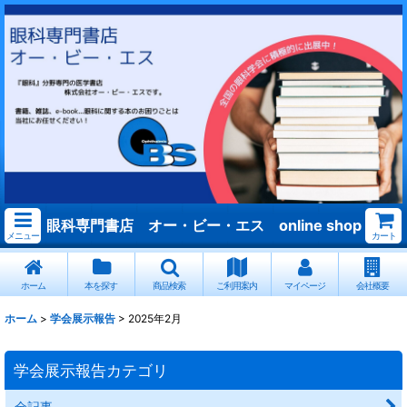
眼科専門書店 オー・ビー・エス online shop
メニュー
カート
ホーム
本を探す
商品検索
ご利用案内
マイページ
会社概要
ホーム
>
学会展示報告
>
2025年2月
学会展示報告カテゴリ
全記事