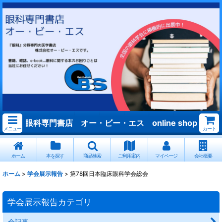
眼科専門書店 オー・ビー・エス online shop
メニュー
カート
ホーム
本を探す
商品検索
ご利用案内
マイページ
会社概要
ホーム
>
学会展示報告
>
第78回日本臨床眼科学会総会
学会展示報告カテゴリ
全記事