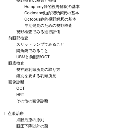
視野検査の種類と特徴
Humphrey静的視野解釈の基本
Goldmann動的視野解釈の基本
Octopus静的視野解釈の基本
早期発見のための視野検査
視野検査でみる進行評価
前眼部検査
スリットランプでみること
隅角鏡でみること
UBMと前眼部OCT
眼底検査
視神経乳頭所見の取り方
鑑別を要する乳頭所見
画像診断
OCT
HRT
その他の画像診断
II 点眼治療
点眼治療の原則
眼圧下降以外の薬