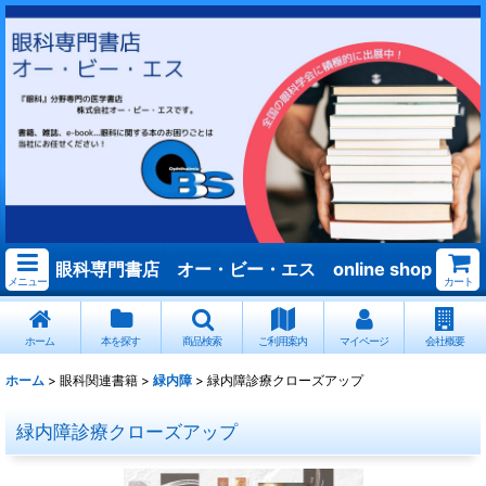
眼科専門書店 オー・ビー・エス online shop
メニュー
カート
ホーム
本を探す
商品検索
ご利用案内
マイページ
会社概要
ホーム
>
眼科関連書籍
>
緑内障
>
緑内障診療クローズアップ
緑内障診療クローズアップ