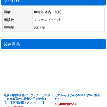
商品仕様
著者
■編集 木内 良明
出版社
メジカルビュー社
発刊年
2014年
関連商品
最新 緑内障診療パーフェクトガイド
ゼロからはじめるMIGS［Web動画
－患者教育から最新の手術治療ま
付］
で 【眼科診療エクレール 1】
15,400
円
(税込)