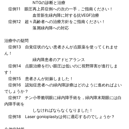
NTGの診断と治療
症例11 眼圧再上昇症例への次の一手，ご指南ください！
血管新生緑内障に対する抗VEGF治療
症例12 超々高齢者への治療方針をご指南ください！
落屑緑内障への対応
治療中の疑問
症例13 自覚症状のない患者さんが点眼薬を使ってくれませ
ん！
緑内障患者のアドヒアランス
症例14 点眼治療を行い眼圧は低いのに視野障害が進行しま
す！
症例15 患者さんが妊娠しました！
症例16 認知症患者への緑内障診療はどのように進めればよい
でしょうか？
症例17 チン小帯脆弱眼に緑内障手術を，緑内障末期眼には白
内障手術を
しなければならなくなりました！
症例18 Laser gonioplastyは何に適応するのでしょうか？