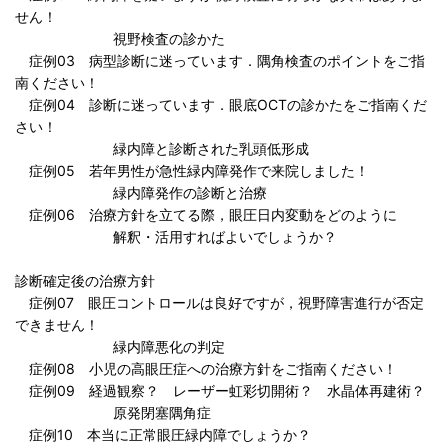
せん！
視野検査の診かた
症例03 病型診断に迷っています．隅角検査のポイントをご指
南ください！
症例04 診断に迷っています．眼底OCTの診かたをご指南くだ
さい！
緑内障と診断された乳頭低形成
症例05 若年男性が急性緑内障発作で来院しました！
緑内障発作の診断と治療
症例06 治療方針を立てる際，眼圧日内変動をどのように
解釈・活用すればよいでしょうか？
診断確定後の治療方針
症例07 眼圧コントロールは良好ですが，視野障害進行が否定
できません！
緑内障悪化の判定
症例08 小児の高眼圧症への治療方針をご指南ください！
症例09 経過観察？ レーザー虹彩切開術？ 水晶体再建術？
原発閉塞隅角症
症例10 本当に正常眼圧緑内障でしょうか？