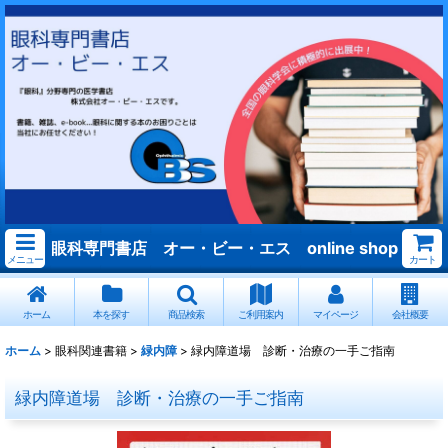
眼科専門書店 オー・ビー・エス online shop
メニュー
カート
ホーム
本を探す
商品検索
ご利用案内
マイページ
会社概要
ホーム
>
眼科関連書籍
>
緑内障
>
緑内障道場 診断・治療の一手ご指南
緑内障道場 診断・治療の一手ご指南