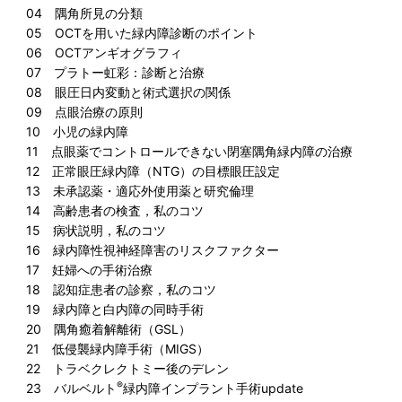
04 隅角所見の分類
05 OCTを用いた緑内障診断のポイント
06 OCTアンギオグラフィ
07 プラトー虹彩：診断と治療
08 眼圧日内変動と術式選択の関係
09 点眼治療の原則
10 小児の緑内障
11 点眼薬でコントロールできない閉塞隅角緑内障の治療
12 正常眼圧緑内障（NTG）の目標眼圧設定
13 未承認薬・適応外使用薬と研究倫理
14 高齢患者の検査，私のコツ
15 病状説明，私のコツ
16 緑内障性視神経障害のリスクファクター
17 妊婦への手術治療
18 認知症患者の診察，私のコツ
19 緑内障と白内障の同時手術
20 隅角癒着解離術（GSL）
21 低侵襲緑内障手術（MIGS）
22 トラベクレクトミー後のデレン
®
23 バルベルト
緑内障インプラント手術update