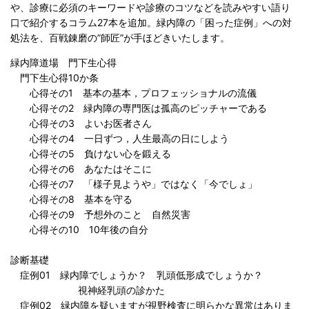
や、診療に必須のキーワードや診療のコツなどを読みやすい語り
口で紹介するコラム27本を追加。緑内障の「困った症例」への対
処法を、百戦錬磨の”師匠”が手ほどきいたします。
緑内障道場 門下生心得
門下生心得10か条
心得その1 基本の基本，プロフェッショナルの流儀
心得その2 緑内障の専門医は孤高のピッチャーである
心得その3 よいお医者さん
心得その4 一日ずつ，人生最高の日にしよう
心得その5 負けない心を鍛える
心得その6 あなたはそこに
心得その7 「様子見ようや」ではなく「今でしょ」
心得その8 基本を守る
心得その9 予想外のこと 自然災害
心得その10 10年後の自分
診断基礎
症例01 緑内障でしょうか？ 乳頭低形成でしょうか？
視神経乳頭の診かた
症例02 緑内障を疑いますが視野検査に明らかな異常はありま