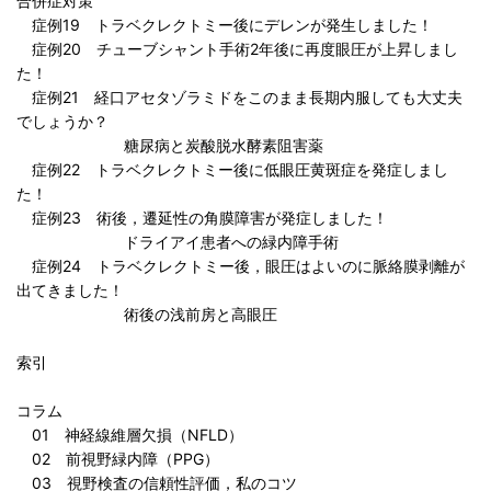
合併症対策
症例19 トラベクレクトミー後にデレンが発生しました！
症例20 チューブシャント手術2年後に再度眼圧が上昇しまし
た！
症例21 経口アセタゾラミドをこのまま長期内服しても大丈夫
でしょうか？
糖尿病と炭酸脱水酵素阻害薬
症例22 トラベクレクトミー後に低眼圧黄斑症を発症しまし
た！
症例23 術後，遷延性の角膜障害が発症しました！
ドライアイ患者への緑内障手術
症例24 トラベクレクトミー後，眼圧はよいのに脈絡膜剥離が
出てきました！
術後の浅前房と高眼圧
索引
コラム
01 神経線維層欠損（NFLD）
02 前視野緑内障（PPG）
03 視野検査の信頼性評価，私のコツ