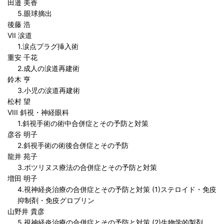
田邉 美香
5.眼球摘出
後藤 浩
VII 涙道
1.涙点プラグ挿入術
重安 千花
2.成人の涙道再建術
鈴木 亨
3.小児の涙道再建術
松村 望
VIII 斜視・神経眼科
1.斜視手術の術中合併症とその予防と対策
彦谷 明子
2.斜視手術の術後合併症とその予防
龍井 苑子
3.ボツリヌス療法の合併症とその予防と対策
増田 明子
4.視神経炎治療の合併症とその予防と対策 (1)ステロイド・免疫
抑制剤・免疫グロブリン
山野井 貴彦
5.視神経炎治療の合併症とその予防と対策 (2)生物学的製剤