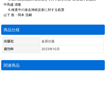
中馬越 清隆
6.検査中の迷走神経反射に対する処置
山下 敦・岡本 浩嗣
商品仕様
出版社
金原出版
発刊年
2023年10月
関連商品