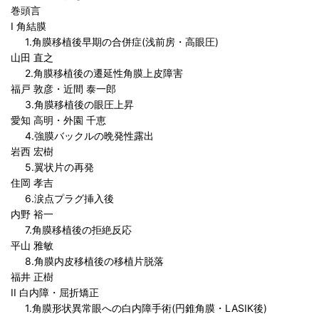
巻頭言
I 角結膜
1.角膜移植後早期の合併症(浅前房・高眼圧)
山田 直之
2.角膜移植後の遷延性角膜上皮障害
福戸 敦彦・近間 泰一郎
3.角膜移植後の眼圧上昇
愛知 高明・外園 千恵
4.強膜バックルの晩発性露出
岩西 宏樹
5.翼状片の再発
住岡 孝吉
6.涙点プラグ挿入後
内野 裕一
7.角膜移植後の拒絶反応
平山 雅敏
8.角膜内皮移植後の移植片脱落
福井 正樹
II 白内障・屈折矯正
1.角膜形状異常眼への白内障手術(円錐角膜・LASIK後)