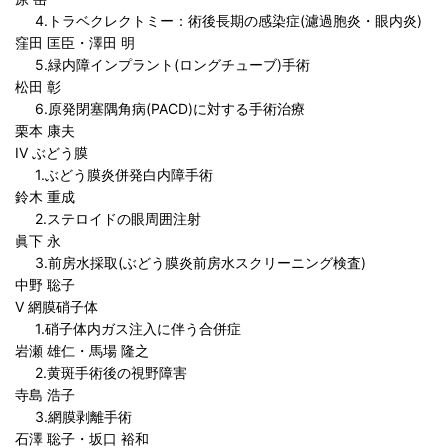
4.トラベクレクトミー：術後長期の感染症(濾過胞炎・眼内炎)
窪田 匡臣・澤田 明
5.緑内障インプラント(ロングチューブ)手術
松田 彰
6.原発閉塞隅角病(PACD)に対する手術治療
栗本 康夫
IV ぶどう膜
1.ぶどう膜炎併発白内障手術
鈴木 重成
2.ステロイドの眼周囲注射
眞下 永
3.前房水採取(ぶどう膜炎前房水スクリーニング検査)
中野 聡子
V 網膜硝子体
1.硝子体内ガス注入に伴う合併症
岩瀬 雄仁・馬場 隆之
2.黄斑手術後の視野障害
寺島 浩子
3.網膜剥離手術
石澤 聡子・坂口 裕和