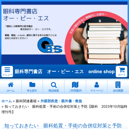
眼科専門書店 オー・ビー・エス online shop
メニュー
カート
ホーム
本を探す
商品検索
ご利用案内
マイページ
会社概要
ホーム
>
眼科関連書籍
>
外眼部疾患・眼外傷・救急
>
知っておきたい 眼科処置・手術の合併症対策と予防【眼科 2023年10月臨時
増刊号】
知っておきたい 眼科処置・手術の合併症対策と予防