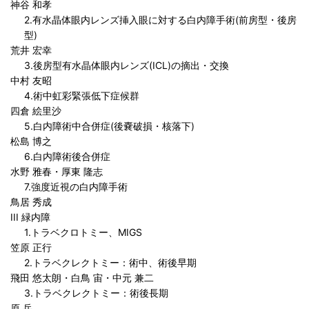
神谷 和孝
2.有水晶体眼内レンズ挿入眼に対する白内障手術(前房型・後房
型)
荒井 宏幸
3.後房型有水晶体眼内レンズ(ICL)の摘出・交換
中村 友昭
4.術中虹彩緊張低下症候群
四倉 絵里沙
5.白内障術中合併症(後嚢破損・核落下)
松島 博之
6.白内障術後合併症
水野 雅春・厚東 隆志
7.強度近視の白内障手術
鳥居 秀成
III 緑内障
1.トラベクロトミー、MIGS
笠原 正行
2.トラベクレクトミー：術中、術後早期
飛田 悠太朗・白鳥 宙・中元 兼二
3.トラベクレクトミー：術後長期
原 岳