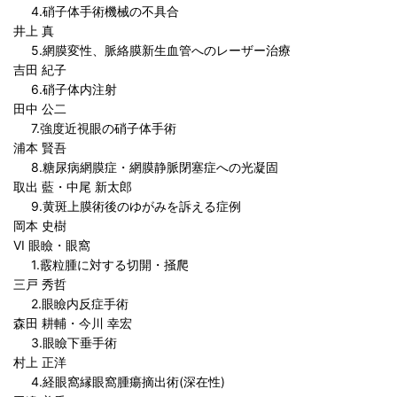
4.硝子体手術機械の不具合
井上 真
5.網膜変性、脈絡膜新生血管へのレーザー治療
吉田 紀子
6.硝子体内注射
田中 公二
7.強度近視眼の硝子体手術
浦本 賢吾
8.糖尿病網膜症・網膜静脈閉塞症への光凝固
取出 藍・中尾 新太郎
9.黄斑上膜術後のゆがみを訴える症例
岡本 史樹
VI 眼瞼・眼窩
1.霰粒腫に対する切開・掻爬
三戸 秀哲
2.眼瞼内反症手術
森田 耕輔・今川 幸宏
3.眼瞼下垂手術
村上 正洋
4.経眼窩縁眼窩腫瘍摘出術(深在性)