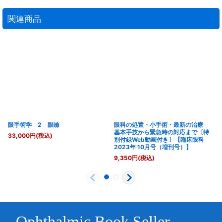
関連商品
眼手術学 2 眼瞼
眼科の処置・小手術・最新の治療
基本手技から緊急時の対応まで〔特
33,000
円
(税込)
別付録Web動画付き〕【臨床眼科
2023年 10月号（増刊号）】
9,350
円
(税込)
Ophthalmic Book Seller