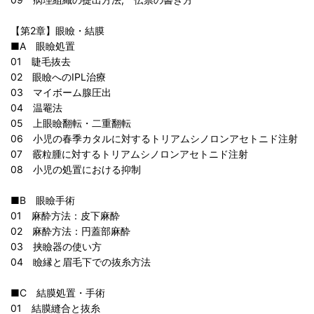
【第2章】眼瞼・結膜
■A 眼瞼処置
01 睫毛抜去
02 眼瞼へのIPL治療
03 マイボーム腺圧出
04 温罨法
05 上眼瞼翻転・二重翻転
06 小児の春季カタルに対するトリアムシノロンアセトニド注射
07 霰粒腫に対するトリアムシノロンアセトニド注射
08 小児の処置における抑制
■B 眼瞼手術
01 麻酔方法：皮下麻酔
02 麻酔方法：円蓋部麻酔
03 挟瞼器の使い方
04 瞼縁と眉毛下での抜糸方法
■C 結膜処置・手術
01 結膜縫合と抜糸