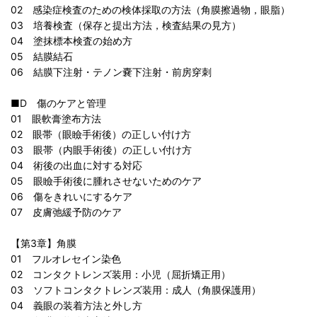
02 感染症検査のための検体採取の方法（角膜擦過物，眼脂）
03 培養検査（保存と提出方法，検査結果の見方）
04 塗抹標本検査の始め方
05 結膜結石
06 結膜下注射・テノン嚢下注射・前房穿刺
■D 傷のケアと管理
01 眼軟膏塗布方法
02 眼帯（眼瞼手術後）の正しい付け方
03 眼帯（内眼手術後）の正しい付け方
04 術後の出血に対する対応
05 眼瞼手術後に腫れさせないためのケア
06 傷をきれいにするケア
07 皮膚弛緩予防のケア
【第3章】角膜
01 フルオレセイン染色
02 コンタクトレンズ装用：小児（屈折矯正用）
03 ソフトコンタクトレンズ装用：成人（角膜保護用）
04 義眼の装着方法と外し方