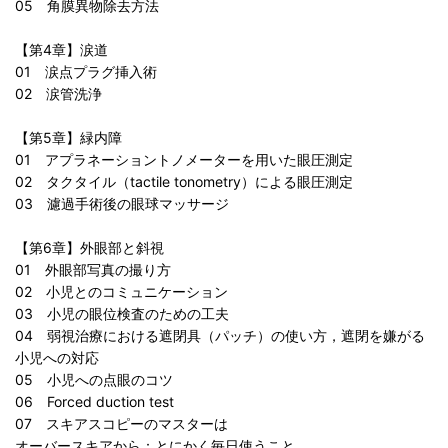
05 角膜異物除去方法
【第4章】涙道
01 涙点プラグ挿入術
02 涙管洗浄
【第5章】緑内障
01 アプラネーショントノメーターを用いた眼圧測定
02 タクタイル（tactile tonometry）による眼圧測定
03 濾過手術後の眼球マッサージ
【第6章】外眼部と斜視
01 外眼部写真の撮り方
02 小児とのコミュニケーション
03 小児の眼位検査のための工夫
04 弱視治療における遮閉具（パッチ）の使い方，遮閉を嫌がる
小児への対応
05 小児への点眼のコツ
06 Forced duction test
07 スキアスコピーのマスターは
オーバースキアから：とにかく毎日使うこと