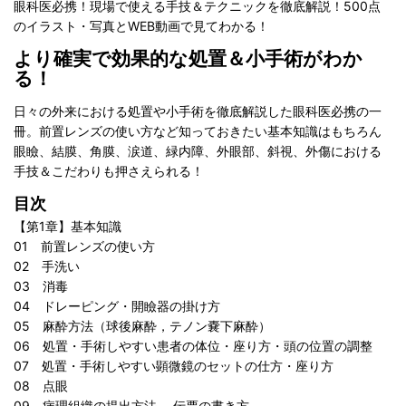
眼科医必携！現場で使える手技＆テクニックを徹底解説！500点
のイラスト・写真とWEB動画で見てわかる！
より確実で効果的な処置＆小手術がわか
る！
日々の外来における処置や小手術を徹底解説した眼科医必携の一
冊。前置レンズの使い方など知っておきたい基本知識はもちろん
眼瞼、結膜、角膜、涙道、緑内障、外眼部、斜視、外傷における
手
技＆こだわりも押さえられる！
目次
【第1章】基本知識
01 前置レンズの使い方
02 手洗い
03 消毒
04 ドレーピング・開瞼器の掛け方
05 麻酔方法（球後麻酔，テノン嚢下麻酔）
06 処置・手術しやすい患者の体位・座り方・頭の位置の調整
07 処置・手術しやすい顕微鏡のセットの仕方・座り方
08 点眼
09 病理組織の提出方法, 伝票の書き方