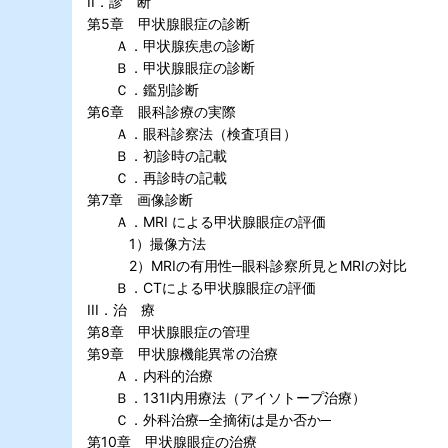
II．診 断
第5章 甲状腺眼症の診断
Ａ．甲状腺疾患の診断
Ｂ．甲状腺眼症の診断
Ｃ．鑑別診断
第6章 眼科診療の実際
Ａ．眼科診察法（検査項目）
Ｂ．初診時の記載
Ｃ．再診時の記載
第7章 画像診断
Ａ．MRI による甲状腺眼症の評価
1）撮像方法
2）MRIの有用性─眼科診察所見とMRIの対比
Ｂ．CTによる甲状腺眼症の評価
III．治 療
第8章 甲状腺眼症の管理
第9章 甲状腺機能異常の治療
Ａ．内科的治療
Ｂ．131I内用療法（アイソトープ治療）
Ｃ．外科治療─全摘術は是か否か─
第10章 甲状腺眼症の治療