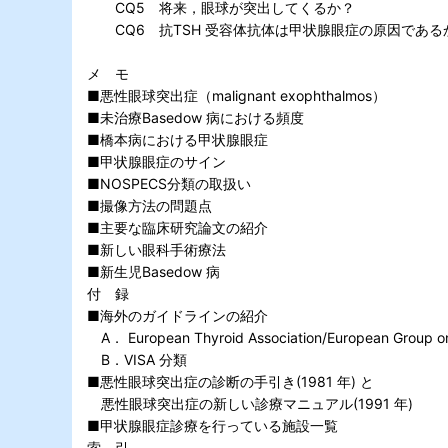
CQ5 将来，眼球が突出してくるか？
CQ6 抗TSH 受容体抗体は甲状腺眼症の原因である
メ モ
■悪性眼球突出症（malignant exophthalmos）
■未治療Basedow 病における頻度
■橋本病における甲状腺眼症
■甲状腺眼症のサイン
■NOSPECS分類の取扱い
■撮像方法の問題点
■主要な臨床研究論文の紹介
■新しい眼科手術療法
■新生児Basedow 病
付 録
■海外のガイドラインの紹介
A． European Thyroid Association/European Group o
B．VISA 分類
■悪性眼球突出症の診断の手引き(1981 年) と
悪性眼球突出症の新しい診療マニュアル(1991 年)
■甲状腺眼症診療を行っている施設一覧
索 引