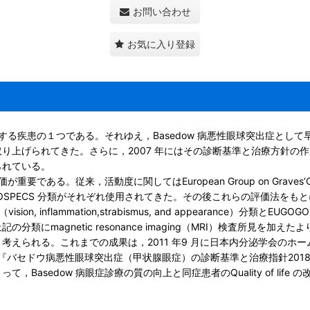
お問い合わせ
お気に入り登録
難渋する疾患の１つである。それゆえ，Basedow 病悪性眼球突出症と
り上げられてきた。さらに，2007 年にはその診断基準と治療方針の
られている。
。従来，活動度に関してはEuropean Group on Graves’Orbitopa
SPECS 分類がそれぞれ使用されてきた。その後これらの評価法をもとに，治
VISA（vision, inflammation,strabismus, and appearan
にmagnetic resonance imaging（MRI）検査所見を
考えられる。これまでの成果は，2011 年9 月に日本内分泌学会のホ
に『バセドウ病悪性眼球突出症（甲状腺眼症）の診断基準と治療指針201
asedow 病眼症診療の質の向上と同症患者のQuality of life