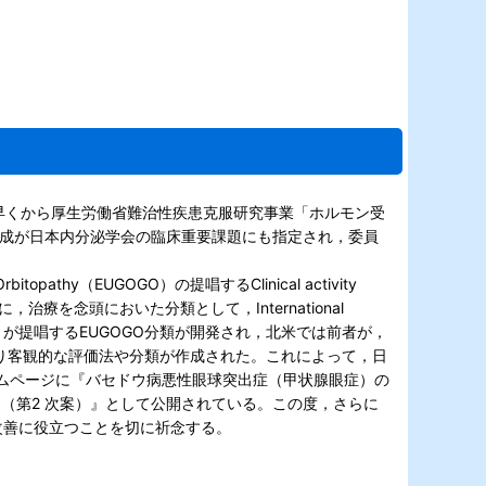
して早くから厚生労働省難治性疾患克服研究事業「ホルモン受
作成が日本内分泌学会の臨床重要課題にも指定され，委員
thy（EUGOGO）の提唱するClinical activity
療を念頭においた分類として，International
ce）分類とEUGOGO が提唱するEUGOGO分類が開発され，北米では前者が，
加えたより客観的な評価法や分類が作成された。これによって，日
ームページに『バセドウ病悪性眼球突出症（甲状腺眼症）の
8（第2 次案）』として公開されている。この度，さらに
 の改善に役立つことを切に祈念する。