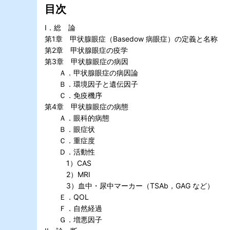
目次
I．総 論
第1章 甲状腺眼症（Basedow 病眼症）の定義と名称
第2章 甲状腺眼症の疫学
第3章 甲状腺眼症の病因
Ａ．甲状腺眼症の病因論
Ｂ．環境因子と遺伝因子
Ｃ．免疫機序
第4章 甲状腺眼症の病態
Ａ．眼科的病態
Ｂ．眼症状
Ｃ．重症度
Ｄ．活動性
1）CAS
2）MRI
3）血中・尿中マーカー（TSAb，GAG など）
Ｅ．QOL
Ｆ．自然経過
Ｇ．増悪因子