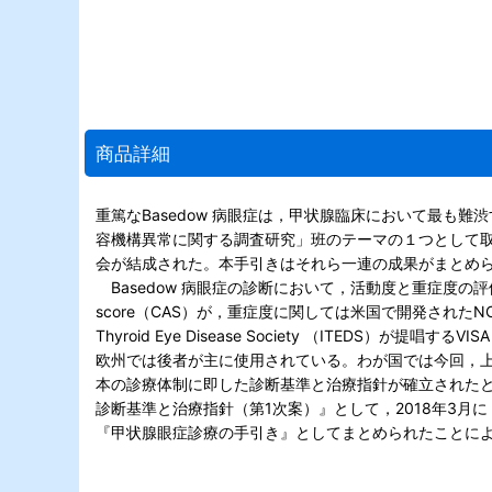
商品詳細
重篤なBasedow 病眼症は，甲状腺臨床において最も
容機構異常に関する調査研究」班のテーマの１つとして取
会が結成された。本手引きはそれら一連の成果がまとめ
Basedow 病眼症の診断において，活動度と重症度の評価が重要である
score（CAS）が，重症度に関しては米国で開発されたNO
Thyroid Eye Disease Society （ITEDS）が提唱する
欧州では後者が主に使用されている。わが国では今回，上記の分類
本の診療体制に即した診断基準と治療指針が確立されたと
診断基準と治療指針（第1次案）』として，2018年3月
『甲状腺眼症診療の手引き』としてまとめられたことによって，B