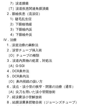
7）涙道腫瘍
［T］涙道疾患関連角膜潰瘍
2．眼瞼疾患（流涙症）
1）睫毛乱生症
2）下眼瞼弛緩
3）下眼瞼内反
4）下眼瞼外反
IV．治療
1．涙道治療の麻酔法
2．涙管チューブ挿入術
［O］チューブの種類
3．涙道内異物の処置，対処法
［A］G‐SGI
4．DCR鼻外法
5．DCR鼻内法
［O］鼻内視鏡の扱い方
6．涙点・涙小管の狭窄・閉塞の治療（通常）
［A］尖刀を用いた涙小管開放術
7．経涙嚢涙小管解放術
8．結膜涙嚢鼻腔吻合術（ジョーンズチューブ）