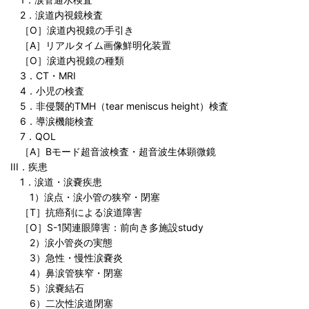
2．涙道内視鏡検査
［O］涙道内視鏡の手引き
［A］リアルタイム画像鮮明化装置
［O］涙道内視鏡の種類
3．CT・MRI
4．小児の検査
5．非侵襲的TMH（tear meniscus height）検査
6．導涙機能検査
7．QOL
［A］Bモード超音波検査・超音波生体顕微鏡
III．疾患
1．涙道・涙嚢疾患
1）涙点・涙小管の狭窄・閉塞
［T］抗癌剤による涙道障害
［O］S-1関連眼障害：前向き多施設study
2）涙小管炎の実態
3）急性・慢性涙嚢炎
4）鼻涙管狭窄・閉塞
5）涙嚢結石
6）二次性涙道閉塞