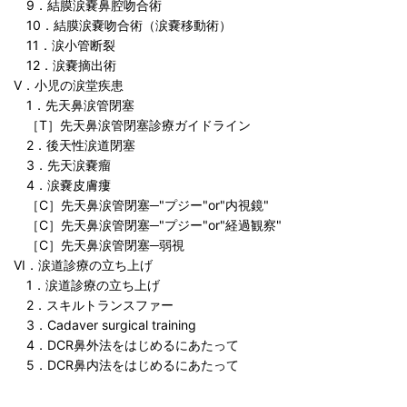
9．結膜涙嚢鼻腔吻合術
10．結膜涙嚢吻合術（涙嚢移動術）
11．涙小管断裂
12．涙嚢摘出術
V．小児の涙堂疾患
1．先天鼻涙管閉塞
［T］先天鼻涙管閉塞診療ガイドライン
2．後天性涙道閉塞
3．先天涙嚢瘤
4．涙嚢皮膚瘻
［C］先天鼻涙管閉塞─"プジー"or"内視鏡"
［C］先天鼻涙管閉塞─"プジー"or"経過観察"
［C］先天鼻涙管閉塞─弱視
VI．涙道診療の立ち上げ
1．涙道診療の立ち上げ
2．スキルトランスファー
3．Cadaver surgical training
4．DCR鼻外法をはじめるにあたって
5．DCR鼻内法をはじめるにあたって