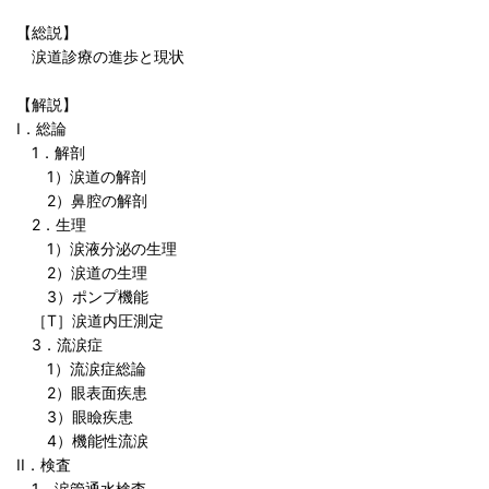
【総説】
涙道診療の進歩と現状
【解説】
I．総論
1．解剖
1）涙道の解剖
2）鼻腔の解剖
2．生理
1）涙液分泌の生理
2）涙道の生理
3）ポンプ機能
［T］涙道内圧測定
3．流涙症
1）流涙症総論
2）眼表面疾患
3）眼瞼疾患
4）機能性流涙
II．検査
1．涙管通水検査