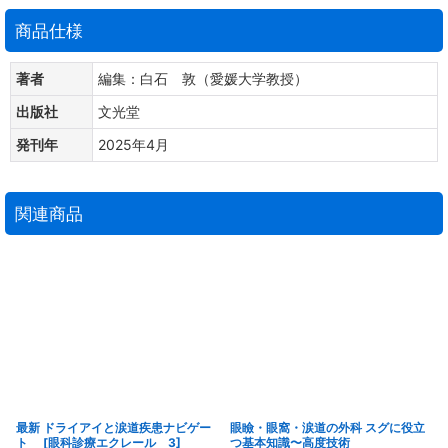
商品仕様
著者
編集：白石 敦（愛媛大学教授）
出版社
文光堂
発刊年
2025年4月
関連商品
最新 ドライアイと涙道疾患ナビゲー
眼瞼・眼窩・涙道の外科 スグに役立
ト [眼科診療エクレール 3]
つ基本知識〜高度技術