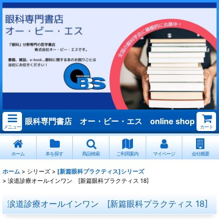
眼科専門書店 オー・ビー・エス online shop
メニュー
カート
ホーム
本を探す
商品検索
ご利用案内
マイページ
会社概要
ホーム
>
シリーズ
>
[新篇眼科プラクティス]シリーズ
>
涙道診療オールインワン [新篇眼科プラクティス 18]
涙道診療オールインワン [新篇眼科プラクティス 18]