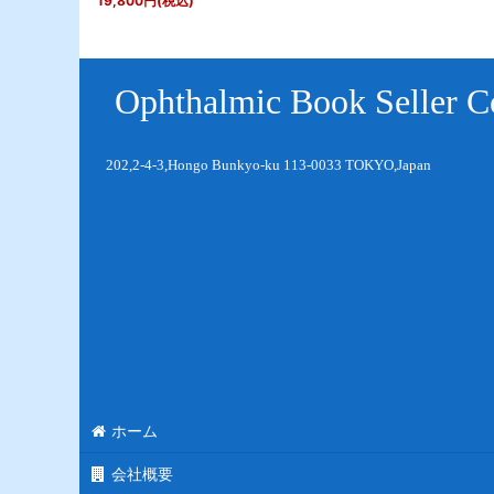
19,800
円
(税込)
Ophthalmic Book Seller Co
202,2-4-3,Hongo Bunkyo-ku 113-0033 TOKYO,Japan
ホーム
会社概要