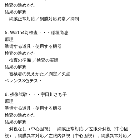
検査の進めかた
結果の解釈
網膜正常対応／網膜対応異常／抑制
5. Worth4灯検査・・・稲垣尚恵
原理
準備する道具・使用する機器
検査の進めかた
検査の準備 ／検査の実際
結果の解釈
被検者の見えかた／判定／欠点
ベレンス3色テスト
6. 残像試験・・・宇田川さち子
原理
準備する道具・使用する機器
検査の進めかた
結果の解釈
斜視なし（中心固視），網膜正常対応 ／左眼外斜視（中心固
視），網膜異常対応／左眼内斜視（中心固視），網膜異常対応／