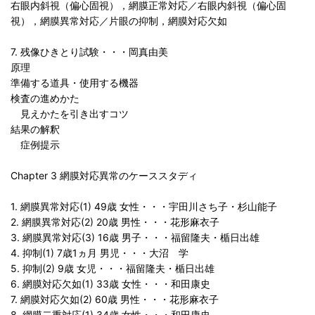
右眼内斜視（偏心固視），網膜正常対応／右眼内斜視（偏心固
視），網膜異常対応／片眼の抑制，網膜対応欠如
7. 残像ひきとり試験・・・岡真由美
原理
準備する道具・使用する機器
検査の進めかた
見えかたを引き出すコツ
結果の解釈
症例提示
Chapter 3 網膜対応異常のケーススタディ
1. 網膜異常対応(1) 49歳 女性・・・宇田川さち子・杉山能子
2. 網膜異常対応(2) 20歳 男性・・・花形麻衣子
3. 網膜異常対応(3) 16歳 男子・・・福留隆夫・楯日出雄
4. 抑制(1) 7歳1ヵ月 男児・・・大沼 学
5. 抑制(2) 9歳 女児・・・福留隆夫・楯日出雄
6. 網膜対応欠如(1) 33歳 女性・・・和田康史
7. 網膜対応欠如(2) 60歳 男性・・・花形麻衣子
8. 網膜二重対応(1) 34歳 女性・・・和田康史