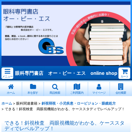
眼科専門書店 オー・ビー・エス online shop
メニュー
カート
ホーム
本を探す
商品検索
ご利用案内
マイページ
会社概要
ホーム
>
眼科関連書籍
>
斜視弱視・小児疾患・ロービジョン・眼鏡処方
>
できる！斜視検査 両眼視機能がわかる、ケーススタディでレベルアップ！
できる！斜視検査 両眼視機能がわかる、ケーススタ
ディでレベルアップ！