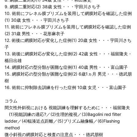
9. 網膜二重対応(2) 38歳 女性・・・宇田川さち子
10. 術前にフレネル膜プリズムを装用して網膜対応を確認した症例
(1) 30歳 女性・・・宇田川さち子
11. 術前にフレネル膜プリズムを装用して網膜対応を確認した症例
(2) 31歳 男性・・・花形麻衣子
12. 術後に網膜対応が変化した症例(1) 20歳 女性・・・宇田川さち
子
13. 術後に網膜対応が変化した症例(2) 42歳 女性・・・福留隆夫・
楯日出雄
14. 網膜対応の型分類が困難な症例(1) 40歳 男性・・・富山園子
15. 網膜対応の型分類が困難な症例(2) 6歳1ヵ月 男児・・・徳武朋
樹
16. 術前に抑制除去訓練を行った症例 10歳 女児・・・富山園子
コラム
間欠性外斜視における 視能訓練を理解するために・・・福留隆夫
(1)視能訓練の適応?／(2)生理的複視／(3)Bagolini red filter
ladder／(4)輻湊近点距離／(5)プリズム融像幅／(6)Flashing
method
微小斜視の網膜対応と検査の注意点・・・徳武朋樹