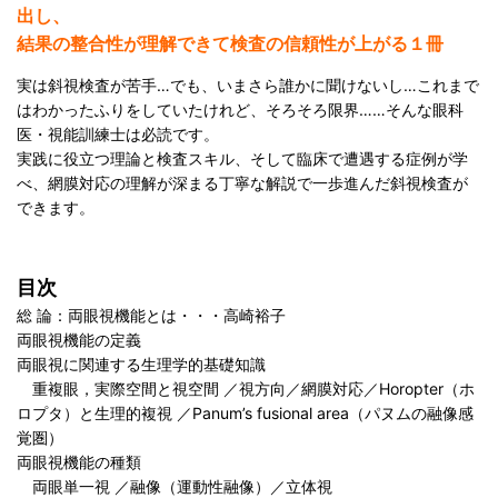
出し、
結果の整合性が理解できて検査の信頼性が上がる１冊
実は斜視検査が苦手…でも、いまさら誰かに聞けないし…これまで
はわかったふりをしていたけれど、そろそろ限界……そんな眼科
医・視能訓練士は必読です。
実践に役立つ理論と検査スキル、そして臨床で遭遇する症例が学
べ、網膜対応の理解が深まる丁寧な解説で一歩進んだ斜視検査が
できます。
目次
総 論：両眼視機能とは・・・高崎裕子
両眼視機能の定義
両眼視に関連する生理学的基礎知識
重複眼，実際空間と視空間 ／視方向／網膜対応／Horopter（ホ
ロプタ）と生理的複視 ／Panum’s fusional area（パヌムの融像感
覚圏）
両眼視機能の種類
両眼単一視 ／融像（運動性融像）／立体視