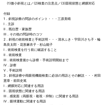
(1)微小斜視とは／(2)検査の注意点／(3)固視状態と網膜対応
付録
1．斜視診療の問診のポイント・・・三原美晴
I．主訴
II．既往歴・家族歴
III．その他の問診時のコツ
2．斜視の術前検査と手術説明・・・清水ふき・宇田川さち子・輪
島良太郎・花形麻衣子・杉山能子
I．術前検査を行う前に確認すること
II．術前検査
III．術前検査後から診察・手術説明開始まで
IV．診察
V．手術説明
3．斜視診療や両眼視機能検査に必須の用語とその解説・・・村田
憲章・前田史篤
I．網膜対応に関連する用語
II．固視状態に関連する用語
III．感覚面（両眼視・複視・抑制）に関連する用語
IV．眼球運動に関連する用語