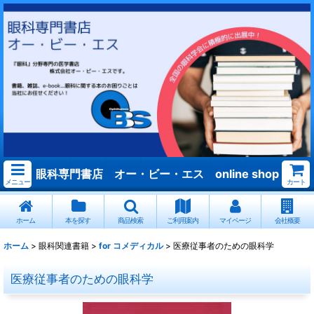
眼科専門書店 オー・ビー・エス online shop
メニュー
カート
ホーム
本を探す
商品検索
ご利用案内
マイページ
会社概要
ホーム
>
眼科関連書籍
>
for コメディカル
>
医療従事者のための眼科学
医療従事者のための眼科学