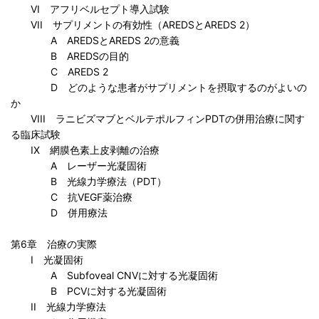
VI アフリベルセプト導入試験
VII サプリメントの有効性（AREDSとAREDS 2）
A AREDSとAREDS 2の意義
B AREDSの目的
C AREDS 2
D どのような患者がサプリメントを摂取するのがよいの
か
VIII ラニビズマブとベルテポルフィンPDTの併用治療に関す
る臨床試験
IX 網膜色素上皮剥離の治療
A レーザー光凝固術
B 光線力学療法（PDT）
C 抗VEGF薬治療
D 併用療法
第6章 治療の実際
I 光凝固術
A Subfoveal CNVに対する光凝固術
B PCVに対する光凝固術
II 光線力学療法