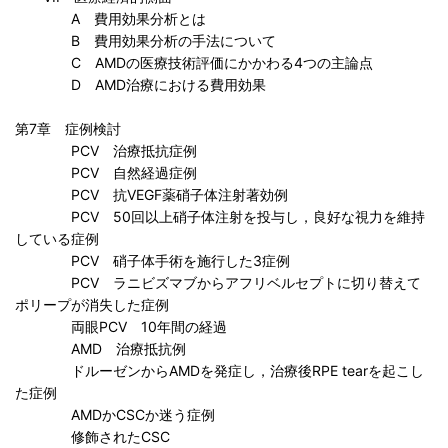
A 費用効果分析とは
B 費用効果分析の手法について
C AMDの医療技術評価にかかわる4つの主論点
D AMD治療における費用効果
第7章 症例検討
PCV 治療抵抗症例
PCV 自然経過症例
PCV 抗VEGF薬硝子体注射著効例
PCV 50回以上硝子体注射を投与し，良好な視力を維持
している症例
PCV 硝子体手術を施行した3症例
PCV ラニビズマブからアフリベルセプトに切り替えて
ポリープが消失した症例
両眼PCV 10年間の経過
AMD 治療抵抗例
ドルーゼンからAMDを発症し，治療後RPE tearを起こし
た症例
AMDかCSCか迷う症例
修飾されたCSC