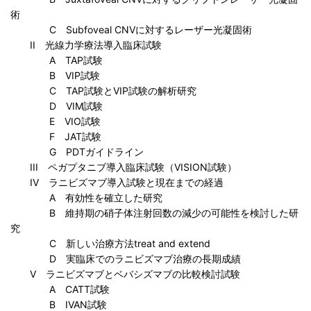
術
C Subfoveal CNVに対するレーザー光凝固術
II 光線力学療法導入臨床試験
A TAP試験
B VIP試験
C TAP試験とVIP試験の解析研究
D VIM試験
E VIO試験
F JAT試験
G PDTガイドライン
III ペガプタニブ導入臨床試験（VISION試験）
IV ラニビズマブ導入試験と現在までの経過
A 有効性を確立した研究
B 維持期の硝子体注射回数の減少の可能性を検討した研
究
C 新しい治療方法treat and extend
D 実臨床でのラニビズマブ治療の長期成績
V ラニビズマブとベバシズマブの比較検討試験
A CATT試験
B IVAN試験