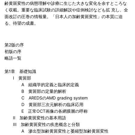
齢黄斑変性の病態理解や診療に生じた大きな変化を余すところな
く収載。重要な臨床試験の詳細解説や症例検討なども拡 充し、全
面改訂の圧巻の情報量。「日本人の加齢黄斑変性」の本質に迫
る、待望の成書。
第2版の序
初版の序
略語一覧
第1章 基礎知識
I 黄斑部
A 組織学的定義と臨床的定義
B 黄斑部の定量的解析
C AREDSのAMD grading system
D 黄斑部三次元解析の臨床応用
E 正常OCT画像の各網膜層の呼称
II 加齢黄斑変性の基本用語
III 加齢黄斑変性の疾患概念と分類
A 滲出型加齢黄斑変性と萎縮型加齢黄斑変性