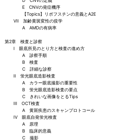
D CNVの定義
E CNVの発症機序
【Topics】リポフスチンの意義とA2E
VII 加齢黄斑変性の疫学
A AMDの有病率
第2章 検査と診察
I 眼底所見のとり方と検査の進め方
A 診察手順
B 検査
C 詳細な診察
II 蛍光眼底造影検査
A カラー眼底撮影の重要性
B 蛍光眼底造影検査の要点
C きれいな画像をとるTips
III OCT検査
A 黄斑疾患のスキャンプロトコール
IV 眼底自発蛍光検査
A 原理
B 臨床的意義
C 撮影