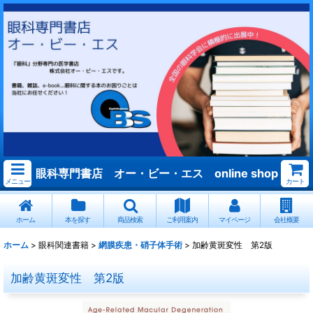
眼科専門書店 オー・ビー・エス online shop
メニュー
カート
ホーム
本を探す
商品検索
ご利用案内
マイページ
会社概要
ホーム
>
眼科関連書籍
>
網膜疾患・硝子体手術
>
加齢黄斑変性 第2版
加齢黄斑変性 第2版