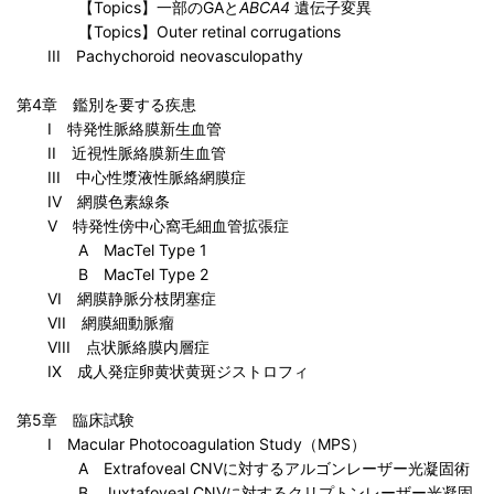
【Topics】一部のGAと
ABCA4
遺伝子変異
【Topics】Outer retinal corrugations
III Pachychoroid neovasculopathy
第4章 鑑別を要する疾患
I 特発性脈絡膜新生血管
II 近視性脈絡膜新生血管
III 中心性漿液性脈絡網膜症
IV 網膜色素線条
V 特発性傍中心窩毛細血管拡張症
A MacTel Type 1
B MacTel Type 2
VI 網膜静脈分枝閉塞症
VII 網膜細動脈瘤
VIII 点状脈絡膜内層症
IX 成人発症卵黄状黄斑ジストロフィ
第5章 臨床試験
I Macular Photocoagulation Study（MPS）
A Extrafoveal CNVに対するアルゴンレーザー光凝固術
B Juxtafoveal CNVに対するクリプトンレーザー光凝固