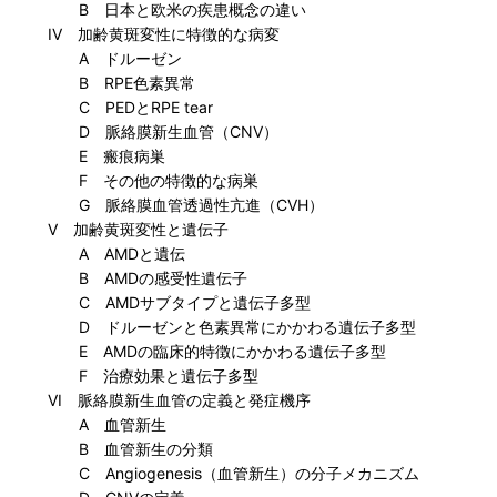
B 日本と欧米の疾患概念の違い
IV 加齢黄斑変性に特徴的な病変
A ドルーゼン
B RPE色素異常
C PEDとRPE tear
D 脈絡膜新生血管（CNV）
E 瘢痕病巣
F その他の特徴的な病巣
G 脈絡膜血管透過性亢進（CVH）
V 加齢黄斑変性と遺伝子
A AMDと遺伝
B AMDの感受性遺伝子
C AMDサブタイプと遺伝子多型
D ドルーゼンと色素異常にかかわる遺伝子多型
E AMDの臨床的特徴にかかわる遺伝子多型
F 治療効果と遺伝子多型
VI 脈絡膜新生血管の定義と発症機序
A 血管新生
B 血管新生の分類
C Angiogenesis（血管新生）の分子メカニズム