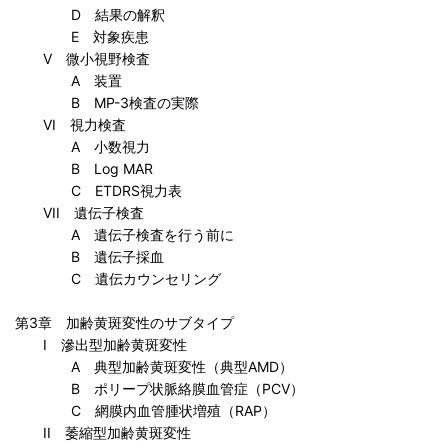
D 結果の解釈
E 対象疾患
V 微小視野検査
A 装置
B MP-3検査の実際
VI 視力検査
A 小数視力
B Log MAR
C ETDRS視力表
VII 遺伝子検査
A 遺伝子検査を行う前に
B 遺伝子採血
C 遺伝カウンセリング
第3章 加齢黄斑変性のサブタイプ
I 滲出型加齢黄斑変性
A 典型加齢黄斑変性（典型AMD）
B ポリープ状脈絡膜血管症（PCV）
C 網膜内血管腫状増殖（RAP）
II 萎縮型加齢黄斑変性