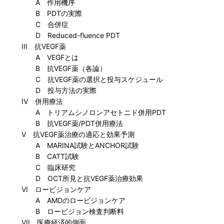
A 作用機序
B PDTの実際
C 合併症
D Reduced-fluence PDT
III 抗VEGF薬
A VEGFとは
B 抗VEGF薬（各論）
C 抗VEGF薬の選択と投与スケジュール
D 投与方法の実際
IV 併用療法
A トリアムシノロンアセトニド併用PDT
B 抗VEGF薬/PDT併用療法
V 抗VEGF薬治療の適応と効果予測
A MARINA試験とANCHOR試験
B CATT試験
C 臨床研究
D OCT所見と抗VEGF薬治療効果
VI ロービジョンケア
A AMDのロービジョンケア
B ロービジョン検査判断料
VII 医療経済的側面