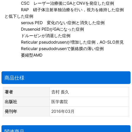
CSC レーザー治療後にGAとCNVを発症した症例
RAP 硝子体注射単独治療を行い，視力を維持した症例
と低下した症例
serous PED 変化のない症例と消失した症例
Drusenoid PEDがGAになった症例
ドルーゼンが消退した症例
Reticular pseudodrusenが増加した症例，AO-SLO所見
Reticular pseudodrusenで脈絡膜の薄い症例
萎縮型AMD
商品仕様
著者
𠮷村 長久
出版社
医学書院
発刊年
2016年03月
関連商品