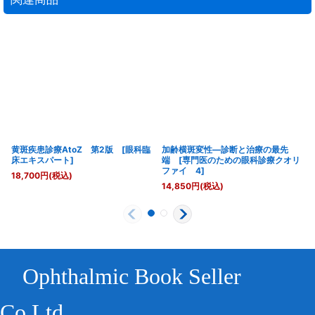
黄斑疾患診療AtoZ 第2版 [眼科臨
加齢横斑変性―診断と治療の最先
床エキスパート]
端 [専門医のための眼科診療クオリ
ファイ 4]
18,700
円
(税込)
14,850
円
(税込)
Ophthalmic Book Seller
Co.Ltd.