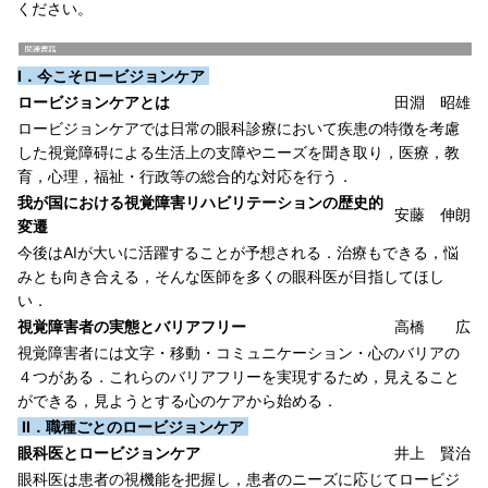
ください。
I．今こそロービジョンケア
ロービジョンケアとは
田淵 昭雄
ロービジョンケアでは日常の眼科診療において疾患の特徴を考慮
した視覚障碍による生活上の支障やニーズを聞き取り，医療，教
育，心理，福祉・行政等の総合的な対応を行う．
我が国における視覚障害リハビリテーションの歴史的
安藤 伸朗
変遷
今後はAIが大いに活躍することが予想される．治療もできる，悩
みとも向き合える，そんな医師を多くの眼科医が目指してほし
い．
視覚障害者の実態とバリアフリー
高橋 広
視覚障害者には文字・移動・コミュニケーション・心のバリアの
４つがある．これらのバリアフリーを実現するため，見えること
ができる，見ようとする心のケアから始める．
II．職種ごとのロービジョンケア
眼科医とロービジョンケア
井上 賢治
眼科医は患者の視機能を把握し，患者のニーズに応じてロービジ