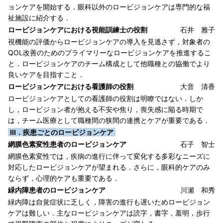
ョンケアを開始する．眼科以外のロービジョンケアは専門的な福
祉施設に紹介する．
ロービジョンケアにおける視能訓練士の役割
石井 雅子
視機能の評価からロービジョンケアの導入を見逃さず，対象者の
QOL改善のためのプライマリーなロービジョンケアを推進するこ
と．ロービジョンケアのチーム構成として他職種との協働でより
良いケアを目指すこと．
ロービジョンケアにおける看護師の役割
大音 清香
ロービジョンケアとしての看護師の役割は明瞭ではない．しか
し，ロービジョン者が抱える不安や焦り，喪失感に陥る時期で
は，チーム医療として職種間の狭間の連携とケアが重要である．
III．疾患ごとのロービジョンケア
網膜色素変性患者のロービジョンケア
石子 智士
網膜色素変性では，疾病の進行に伴って変化する多彩なニーズに
対応したロービジョンケアが望まれる．さらに，眼科的ケアのみ
ならず，心理的ケアも重要である．
緑内障患者のロービジョンケア
川瀬 和秀
緑内障は自覚症状に乏しく，障害の進行も遅いためロービジョン
ケアは難しい．主なロービジョンケアは読字，書字，羞明，歩行