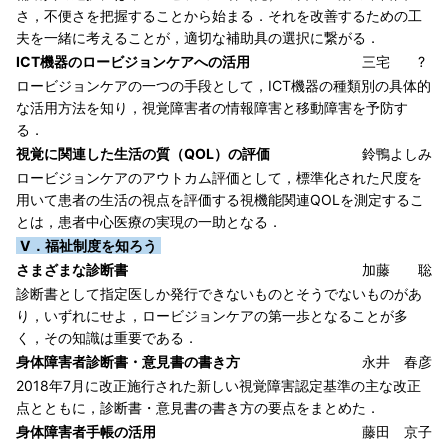
さ，不便さを把握することから始まる．それを改善するための工
夫を一緒に考えることが，適切な補助具の選択に繋がる．
ICT機器のロービジョンケアへの活用
三宅 ?
ロービジョンケアの一つの手段として，ICT機器の種類別の具体的
な活用方法を知り，視覚障害者の情報障害と移動障害を予防す
る．
視覚に関連した生活の質（QOL）の評価
鈴鴨よしみ
ロービジョンケアのアウトカム評価として，標準化された尺度を
用いて患者の生活の視点を評価する視機能関連QOLを測定するこ
とは，患者中心医療の実現の一助となる．
V．福祉制度を知ろう
さまざまな診断書
加藤 聡
診断書として指定医しか発行できないものとそうでないものがあ
り，いずれにせよ，ロービジョンケアの第一歩となることが多
く，その知識は重要である．
身体障害者診断書・意見書の書き方
永井 春彦
2018年7月に改正施行された新しい視覚障害認定基準の主な改正
点とともに，診断書・意見書の書き方の要点をまとめた．
身体障害者手帳の活用
藤田 京子