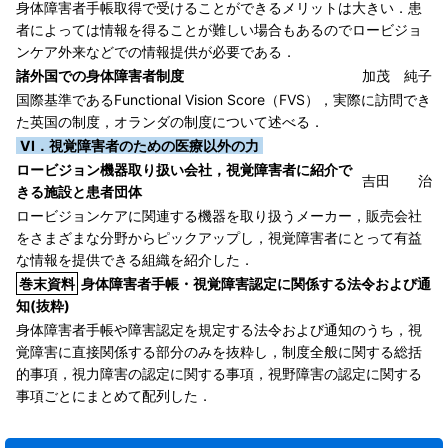
身体障害者手帳取得で受けることができるメリットは大きい．患
者によっては情報を得ることが難しい場合もあるのでロービジョ
ンケア外来などでの情報提供が必要である．
諸外国での身体障害者制度
加茂 純子
国際基準であるFunctional Vision Score（FVS），実際に訪問でき
た英国の制度，オランダの制度について述べる．
VI．視覚障害者のための医療以外の力
ロービジョン機器取り扱い会社，視覚障害者に紹介で
吉田 治
きる施設と患者団体
ロービジョンケアに関連する機器を取り扱うメーカー，販売会社
をさまざまな分野からピックアップし，視覚障害者にとって有益
な情報を提供できる組織を紹介した．
巻末資料
身体障害者手帳・視覚障害認定に関係する法令および通
知(抜粋)
身体障害者手帳や障害認定を規定する法令および通知のうち，視
覚障害に直接関係する部分のみを抜粋し，制度全般に関する総括
的事項，視力障害の認定に関する事項，視野障害の認定に関する
事項ごとにまとめて配列した．