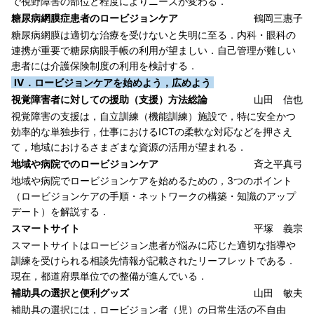
で視野障害の部位と程度によりニーズが変わる．
糖尿病網膜症患者のロービジョンケア
鶴岡三惠子
糖尿病網膜は適切な治療を受けないと失明に至る．内科・眼科の
連携が重要で糖尿病眼手帳の利用が望ましい．自己管理が難しい
患者には介護保険制度の利用を検討する．
IV．ロービジョンケアを始めよう，広めよう
視覚障害者に対しての援助（支援）方法総論
山田 信也
視覚障害の支援は，自立訓練（機能訓練）施設で，特に安全かつ
効率的な単独歩行，仕事におけるICTの柔軟な対応などを押さえ
て，地域におけるさまざまな資源の活用が望まれる．
地域や病院でのロービジョンケア
斉之平真弓
地域や病院でロービジョンケアを始めるための，3つのポイント
（ロービジョンケアの手順・ネットワークの構築・知識のアップ
デート）を解説する．
スマートサイト
平塚 義宗
スマートサイトはロービジョン患者が悩みに応じた適切な指導や
訓練を受けられる相談先情報が記載されたリーフレットである．
現在，都道府県単位での整備が進んでいる．
補助具の選択と便利グッズ
山田 敏夫
補助具の選択には，ロービジョン者（児）の日常生活の不自由