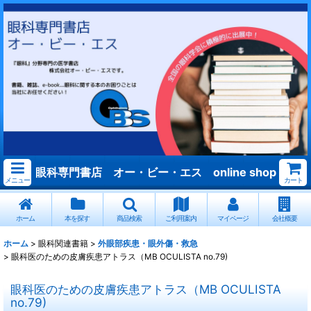
眼科専門書店 オー・ビー・エス online shop
メニュー
カート
ホーム
本を探す
商品検索
ご利用案内
マイページ
会社概要
ホーム
>
眼科関連書籍
>
外眼部疾患・眼外傷・救急
>
眼科医のための皮膚疾患アトラス（MB OCULISTA no.79)
眼科医のための皮膚疾患アトラス（MB OCULISTA
no.79)