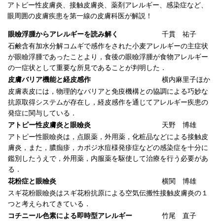
アトピー性皮膚炎、接触皮膚炎、薬剤アレルギー、感染症など、
眼周囲の皮膚疾患を第一線の皮膚科医が解説！
眼瞼浮腫からアレルギーを読み解く
千貫 祐子
石鹸含有加水分解コムギで感作をされた小麦アレルギーの主症状
が眼瞼浮腫であったことより，食後の眼瞼浮腫が食物アレルギー
の一症状として重要な所見であることが判明した．
皮膚バリア機能と経皮感作
横内麻里子ほか
皮膚表皮には，物理的なバリアと免疫機構との協調による巧妙な
抗原取得システムが存在し，経皮感作を通じてアレルギー疾患の
発症に関与している．
アトピー性皮膚炎と眼瞼炎
天野 博雄
アトピー性眼瞼炎は，点眼薬，外用薬，化粧品などによる接触皮
膚炎，また，膿痂疹，カポジ水痘様発疹症などの感染症を十分に
鑑別したうえで，外用薬，内服薬を駆使して治療を行う必要があ
る．
花粉症と眼瞼炎
横関 博雄
スギ花粉眼瞼炎はスギ花粉抗原による空気伝搬性接触皮膚炎の１
つと考えられてきている．
コチニール色素による即時型アレルギー
竹尾 直子