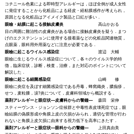
コチニール色素による即時型アレルギーは，ほぼ全例が成人女性
に発症することから化粧品による経皮・経粘膜感作が考えられ，
原因となる化粧品はアイメイク製品と口紅が多い．
眼瞼・結膜に起こる接触皮膚炎
高山かおる
目の周囲に難治性の皮膚炎がある場合に接触皮膚炎を疑う．まつ
げのエクステンションに使用する接着薬などの化粧品関連物質，
点眼薬，眼科用外用薬などに注意が必要である．
眼瞼に起こるウイルス感染症
渡辺 大輔
眼瞼に生じるウイルス感染症について，各々のウイルス学的特
徴，臨床症状，診断，検査，治療，また対応のポイントについて
解説した．
眼瞼に起こる細菌感染症
山崎 修
眼瞼に炎症を及ぼす細菌感染症である丹毒，蜂窩織炎，膿痂疹，
せつ，麦粒腫，涙?炎について，皮膚科領域から概説する．
薬剤アレルギーと眼症状―皮膚科からの警鐘―
森田 栄伸
スティーヴンス・ジョンソン症候群と中毒性表皮壊死症では，眼
瞼結膜の偽膜形成や角膜上皮の欠損がみられ，適切な管理が行わ
れないと角膜上皮欠損に由来する視力低下を高率にきたす．
薬剤アレルギーと眼症状―眼科からの警鐘―
上田真由美