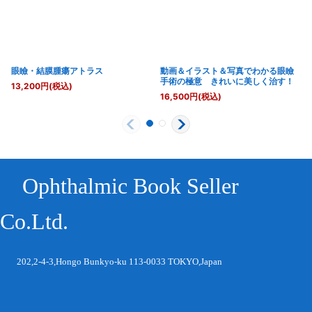
眼瞼・結膜腫瘍アトラス
動画＆イラスト＆写真でわかる眼瞼
手術の極意 きれいに美しく治す！
13,200
円
(税込)
16,500
円
(税込)
Ophthalmic Book Seller
Co.Ltd.
202,2-4-3,Hongo Bunkyo-ku 113-0033 TOKYO,Japan