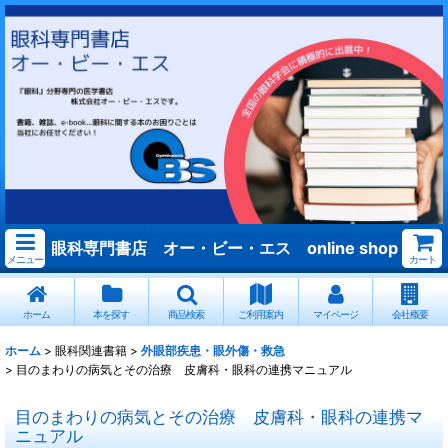
眼科専門書店 オー・ビー・エス online shop
メニュー
カート
ホーム
本を探す
商品検索
ご利用案内
マイページ
会社概要
ホーム
>
眼科関連書籍
>
外眼部疾患・眼外傷・救急
>
目のまわりの病気とその治療 皮膚科・眼科の連携マニュアル
目のまわりの病気とその治療 皮膚科・眼科の連携マ
ニュアル