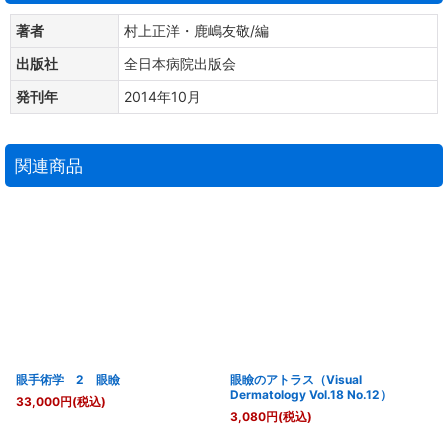
著者
村上正洋・鹿嶋友敬/編
出版社
全日本病院出版会
発刊年
2014年10月
関連商品
眼手術学 2 眼瞼
眼瞼のアトラス（Visual
Dermatology Vol.18 No.12）
33,000
円
(税込)
3,080
円
(税込)