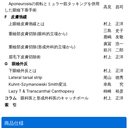
Aponeurosisの前転とミュラー筋タッキングを併用
高見 昌司
した眼瞼下垂手術
F 皮膚弛緩
上眼瞼皮膚弛緩とは
村上 正洋
三島 史子
重瞼部皮膚切除(眼科的立場から)
鹿嶋 友敬
廣冨 浩一
重瞼部皮膚切除(形成外科的立場から)
前川 二郎
眉毛下皮膚切除術
村上 正洋
G 眼瞼外反
下眼瞼外反とは
村上 正洋
Lateral tarsal strip
尾山 徳秀
Kuhnt-Szymanowski Smith変法
幸島 究
Lazy T & Transcanthal Canthopexy
柿崎 裕彦
コラム
眼科医と形成外科医のキャッチボール
村上 正洋
索 引
商品仕様