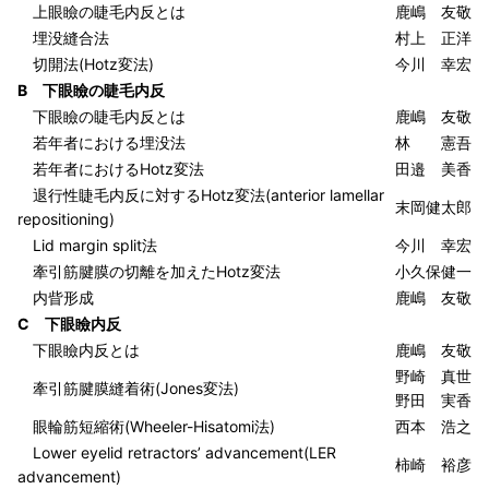
上眼瞼の睫毛内反とは
鹿嶋 友敬
埋没縫合法
村上 正洋
切開法(Hotz変法)
今川 幸宏
B 下眼瞼の睫毛内反
下眼瞼の睫毛内反とは
鹿嶋 友敬
若年者における埋没法
林 憲吾
若年者におけるHotz変法
田邉 美香
退行性睫毛内反に対するHotz変法(anterior lamellar
末岡健太郎
repositioning)
Lid margin split法
今川 幸宏
牽引筋腱膜の切離を加えたHotz変法
小久保健一
内眥形成
鹿嶋 友敬
C 下眼瞼内反
下眼瞼内反とは
鹿嶋 友敬
野崎 真世
牽引筋腱膜縫着術(Jones変法)
野田 実香
眼輪筋短縮術(Wheeler-Hisatomi法)
西本 浩之
Lower eyelid retractors’ advancement(
LER
柿崎 裕彦
advancement)