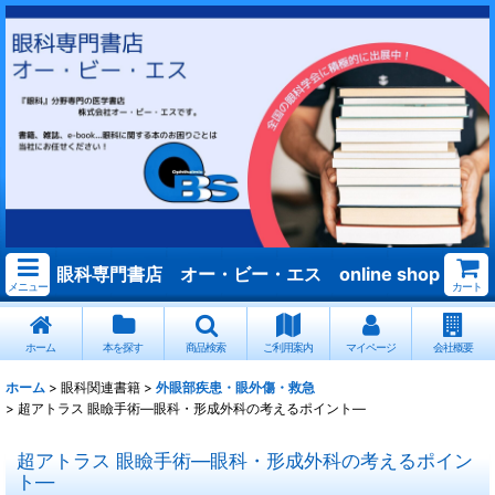
眼科専門書店 オー・ビー・エス online shop
メニュー
カート
ホーム
本を探す
商品検索
ご利用案内
マイページ
会社概要
ホーム
>
眼科関連書籍
>
外眼部疾患・眼外傷・救急
>
超アトラス 眼瞼手術―眼科・形成外科の考えるポイント―
超アトラス 眼瞼手術―眼科・形成外科の考えるポイン
ト―