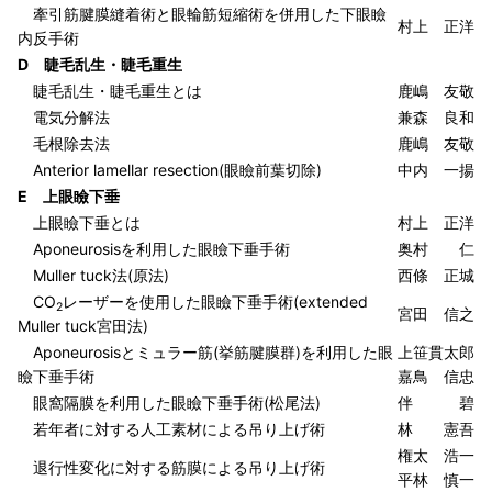
牽引筋腱膜縫着術と眼輪筋短縮術を併用した下眼瞼
村上 正洋
内反手術
D 睫毛乱生・睫毛重生
睫毛乱生・睫毛重生とは
鹿嶋 友敬
電気分解法
兼森 良和
毛根除去法
鹿嶋 友敬
Anterior lamellar resection(眼瞼前葉切除)
中内 一揚
E 上眼瞼下垂
上眼瞼下垂とは
村上 正洋
Aponeurosisを利用した眼瞼下垂手術
奥村 仁
Muller tuck法(原法)
西條 正城
CO
レーザーを使用した眼瞼下垂手術(extended
2
宮田 信之
Muller tuck宮田法)
Aponeurosisとミュラー筋(挙筋腱膜群)を利用した眼
上笹貫太郎
瞼下垂手術
嘉鳥 信忠
眼窩隔膜を利用した眼瞼下垂手術(松尾法)
伴 碧
若年者に対する人工素材による吊り上げ術
林 憲吾
権太 浩一
退行性変化に対する筋膜による吊り上げ術
平林 慎一