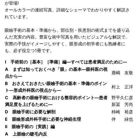
が登場!
オールカラーの連続写真、詳細なシェーマでわかりやすく解説さ
れています。
眼瞼手術の基本・準備から、部位別・疾患別の術式までを盛り込
んだ充実の内容。豊富な術中写真を用いたビジュアルな解説で、
実際の手技がイメージしやすく、眼形成の初学者にも熟練者に
も、必ず役立つ1冊です。
I 手術前の［基本］［準備］編―すべては患者満足のために―
A まずは知っておくべき「眼」の基本―眼科医の視
鹿嶋 友敬
点から―
B おさえておきたい眼瞼手術の基本・準備のポイン
村上 正洋
ト―形成外科医の視点から―
C 高齢者の眼瞼手術における整容的ポイント―患者
野平久仁彦
満足度を上げるために―
新冨 芳尚
D 眼瞼手術に必要な解剖
柿崎 裕彦
E 眼瞼形成外科手術に必要な神経生理
伴 緑也
II 眼瞼手術の［実践］編
A 上眼瞼の睫毛内反