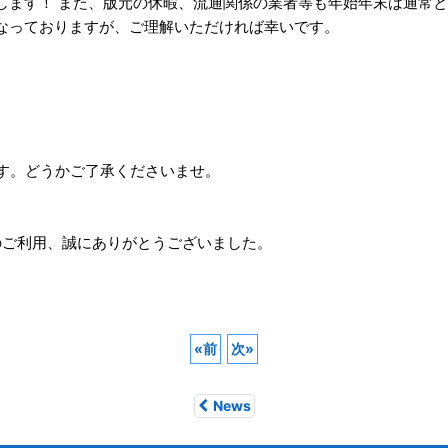
します！ また、版元の休暇、流通関係の業者等も年始年末は通常
なっておりますが、ご理解いただければ幸いです。
ます。どうかご了承くださいませ。
さんのご利用、誠にありがとうございました。
«
前
次
»
News