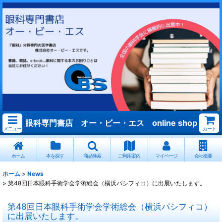
眼科専門書店 オー・ビー・エス online shop
メニュー
カート
ホーム
本を探す
商品検索
ご利用案内
マイページ
会社概要
ホーム
>
News
>
第48回日本眼科手術学会学術総会（横浜パシフィコ）に出展いたします。
第48回日本眼科手術学会学術総会（横浜パシフィコ）
に出展いたします。