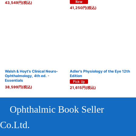
43,549
円
(税込)
41,250
円
(税込)
Walsh & Hoyt's Clinical Neuro-
Adler's Physiology of the Eye 12th
Ophthalmology, 4th ed. -
Edition
Essentials
38,599
円
(税込)
21,615
円
(税込)
Ophthalmic Book Seller
Co.Ltd.