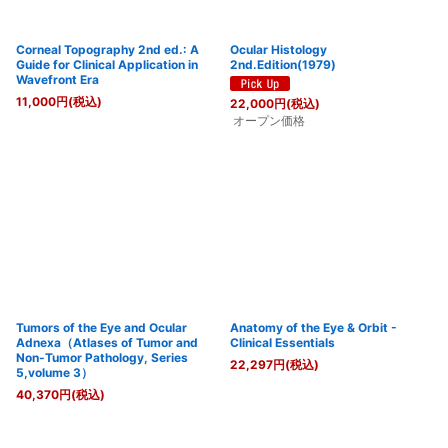
Corneal Topography 2nd ed.: A
Ocular Histology
Guide for Clinical Application in
2nd.Edition(1979)
Wavefront Era
11,000
円
(税込)
22,000
円
(税込)
オープン価格
Tumors of the Eye and Ocular
Anatomy of the Eye & Orbit -
Adnexa（Atlases of Tumor and
Clinical Essentials
Non-Tumor Pathology, Series
22,297
円
(税込)
5,volume 3）
40,370
円
(税込)