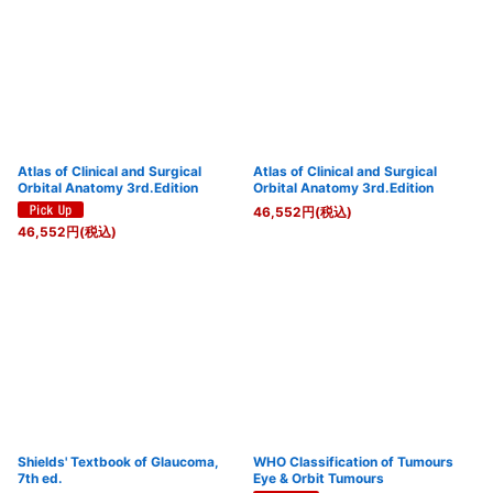
Atlas of Clinical and Surgical
Atlas of Clinical and Surgical
Orbital Anatomy 3rd.Edition
Orbital Anatomy 3rd.Edition
46,552
円
(税込)
46,552
円
(税込)
Shields' Textbook of Glaucoma,
WHO Classification of Tumours
7th ed.
Eye & Orbit Tumours