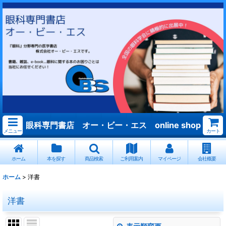
眼科専門書店 オー・ビー・エス online shop
メニュー
カート
ホーム
本を探す
商品検索
ご利用案内
マイページ
会社概要
ホーム
>
洋書
洋書