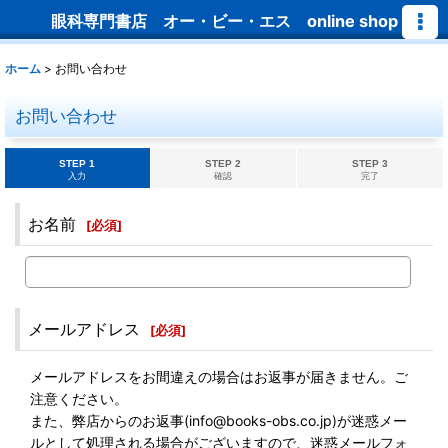
眼科専門書店 オー・ビー・エス online shop
ホーム
>
お問い合わせ
お問い合わせ
STEP 1
STEP 2
STEP 3
入力
確認
完了
お名前
[
必須
]
メールアドレス
[
必須
]
メールアドレスをお間違えの場合はお返事が届きません。ご
注意ください。
また、弊店からのお返事(info@books-obs.co.jp)が迷惑メー
ルとして処理される場合がございますので、迷惑メールフォ