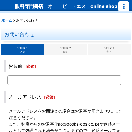
眼科専門書店 オー・ビー・エス online shop
ホーム
>
お問い合わせ
お問い合わせ
STEP 1
STEP 2
STEP 3
入力
確認
完了
お名前
[
必須
]
メールアドレス
[
必須
]
メールアドレスをお間違えの場合はお返事が届きません。ご
注意ください。
また、弊店からのお返事(info@books-obs.co.jp)が迷惑メー
ルとして処理される場合がございますので、迷惑メールフォ