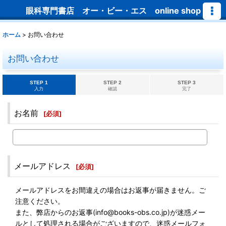
眼科専門書店 オー・ビー・エス online shop
ホーム
>
お問い合わせ
お問い合わせ
STEP 1
STEP 2
STEP 3
入力
確認
完了
お名前
[
必須
]
メールアドレス
[
必須
]
メールアドレスをお間違えの場合はお返事が届きません。ご
注意ください。
また、弊店からのお返事(info@books-obs.co.jp)が迷惑メー
ルとして処理される場合がございますので、迷惑メールフォ