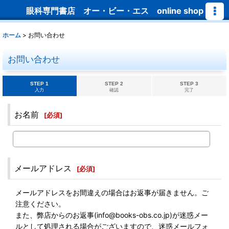
眼科専門書店 オー・ビー・エス online shop
ホーム
>
お問い合わせ
お問い合わせ
STEP 1
STEP 2
STEP 3
入力
確認
完了
お名前
[
必須
]
メールアドレス
[
必須
]
メールアドレスをお間違えの場合はお返事が届きません。ご
注意ください。
また、弊店からのお返事(info@books-obs.co.jp)が迷惑メー
ルとして処理される場合がございますので、迷惑メールフォ